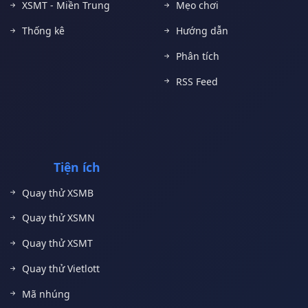
XSMT - Miền Trung
Mẹo chơi
Thống kê
Hướng dẫn
Phân tích
RSS Feed
Tiện ích
Quay thử XSMB
Quay thử XSMN
Quay thử XSMT
Quay thử Vietlott
Mã nhúng