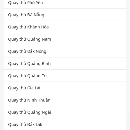
Quay thử Phú Yên
Quay thử Đà Nẵng
Quay thử Khánh Hòa
Quay thử Quảng Nam
Quay thử Đắk Nông
Quay thử Quảng Bình
Quay thử Quảng Trị
Quay thử Gia Lai
Quay thử Ninh Thuận
Quay thử Quảng Ngãi
Quay thử Đắk Lắk