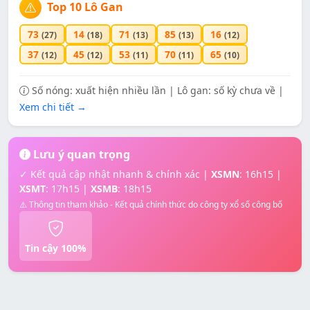
Top 10 Lô Gan
73
14
71
85
16
(27)
(18)
(13)
(13)
(12)
37
45
53
70
65
(12)
(12)
(11)
(11)
(10)
Số nóng: xuất hiện nhiều lần | Lô gan: số kỳ chưa về |
Xem chi tiết →
Lưu ý quan trọng
✓ Kết quả cập nhật nhanh & chính xác |
XSMN
: 16h15 |
XSMT
: 17h15 |
XSMB
: 18h15
⚠️ Thông tin tham khảo - Kết quả chính thức do công ty xổ số công bố
Tin cậy 100%