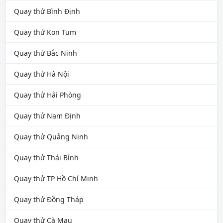
Quay thử Bình Định
Quay thử Kon Tum
Quay thử Bắc Ninh
Quay thử Hà Nội
Quay thử Hải Phòng
Quay thử Nam Định
Quay thử Quảng Ninh
Quay thử Thái Bình
Quay thử TP Hồ Chí Minh
Quay thử Đồng Tháp
Quay thử Cà Mau