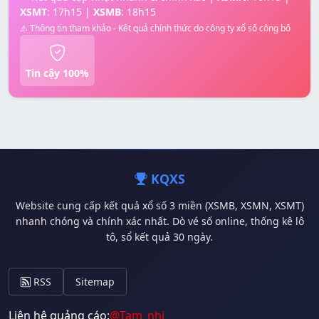
XSMT
: 17h15 |
XSMB
: 18h15
⚠️ Thông tin tham khảo - Kết quả chính thức do công ty xổ số công bố
Tin cậy 100%
KQXS
Website cung cấp kết quả xổ số 3 miền (XSMB, XSMN, XSMT)
nhanh chóng và chính xác nhất. Dò vé số online, thống kê lô
tô, sổ kết quả 30 ngày.
RSS
Sitemap
Liên hệ quảng cáo:
@Tam_nhi