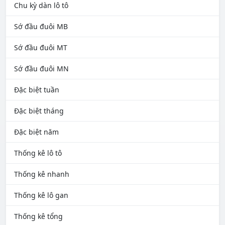
Chu kỳ dàn lô tô
Sớ đầu đuôi MB
Sớ đầu đuôi MT
Sớ đầu đuôi MN
Đặc biệt tuần
Đặc biệt tháng
Đặc biệt năm
Thống kê lô tô
Thống kê nhanh
Thống kê lô gan
Thống kê tổng