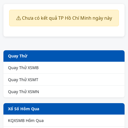
Chưa có kết quả TP Hồ Chí Minh ngày này
Quay Thử
Quay Thử XSMB
Quay Thử XSMT
Quay Thử XSMN
Xổ Số Hôm Qua
KQXSMB Hôm Qua