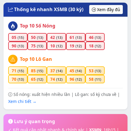
Thống kê nhanh XSMB (30 kỳ)
Xem đầy đủ
Top 10 Số Nóng
05
50
42
61
46
(15)
(13)
(13)
(13)
(13)
90
75
10
19
18
(13)
(13)
(12)
(12)
(12)
Top 10 Lô Gan
71
85
37
45
53
(15)
(15)
(14)
(14)
(13)
70
65
74
96
58
(13)
(12)
(12)
(12)
(11)
Số nóng: xuất hiện nhiều lần | Lô gan: số kỳ chưa về |
Xem chi tiết →
Lưu ý quan trọng
✓ Kết quả cập nhật nhanh & chính xác |
XSMN
: 16h15 |