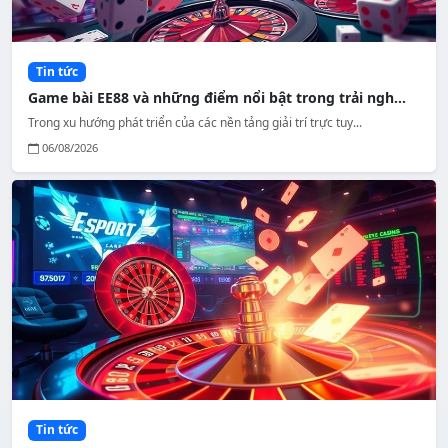
Tin tức
Game bài EE88 và những điểm nổi bật trong trải ngh...
Trong xu hướng phát triển của các nền tảng giải trí trực tuy...
06/08/2026
Tin tức