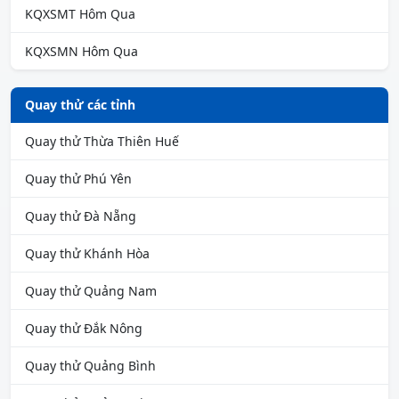
KQXSMT Hôm Qua
KQXSMN Hôm Qua
Quay thử các tỉnh
Quay thử Thừa Thiên Huế
Quay thử Phú Yên
Quay thử Đà Nẵng
Quay thử Khánh Hòa
Quay thử Quảng Nam
Quay thử Đắk Nông
Quay thử Quảng Bình