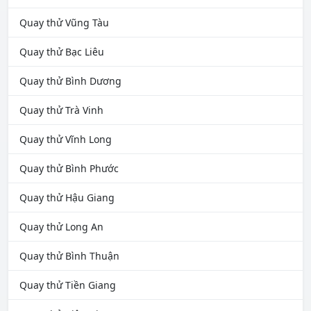
Quay thử Vũng Tàu
Quay thử Bạc Liêu
Quay thử Bình Dương
Quay thử Trà Vinh
Quay thử Vĩnh Long
Quay thử Bình Phước
Quay thử Hậu Giang
Quay thử Long An
Quay thử Bình Thuận
Quay thử Tiền Giang