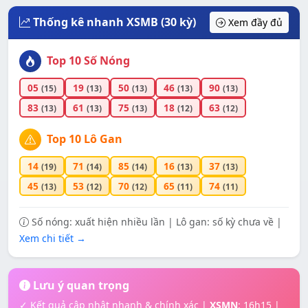
Thống kê nhanh XSMB (30 kỳ)
Xem đầy đủ
Top 10 Số Nóng
05
19
50
46
90
(15)
(13)
(13)
(13)
(13)
83
61
75
18
63
(13)
(13)
(13)
(12)
(12)
Top 10 Lô Gan
14
71
85
16
37
(19)
(14)
(14)
(13)
(13)
45
53
70
65
74
(13)
(12)
(12)
(11)
(11)
Số nóng: xuất hiện nhiều lần | Lô gan: số kỳ chưa về |
Xem chi tiết →
Lưu ý quan trọng
✓ Kết quả cập nhật nhanh & chính xác |
XSMN
: 16h15 |