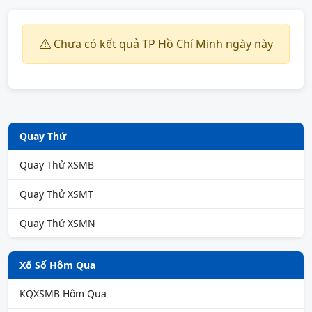
Chưa có kết quả TP Hồ Chí Minh ngày này
Quay Thử
Quay Thử XSMB
Quay Thử XSMT
Quay Thử XSMN
Xổ Số Hôm Qua
KQXSMB Hôm Qua