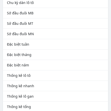
Chu kỳ dàn lô tô
Sớ đầu đuôi MB
Sớ đầu đuôi MT
Sớ đầu đuôi MN
Đặc biệt tuần
Đặc biệt tháng
Đặc biệt năm
Thống kê lô tô
Thống kê nhanh
Thống kê lô gan
Thống kê tổng