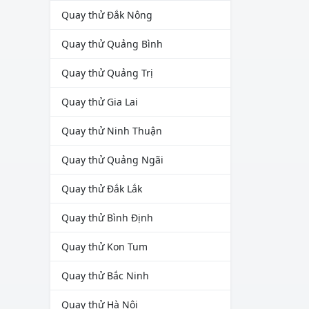
Quay thử Đắk Nông
Quay thử Quảng Bình
Quay thử Quảng Trị
Quay thử Gia Lai
Quay thử Ninh Thuận
Quay thử Quảng Ngãi
Quay thử Đắk Lắk
Quay thử Bình Định
Quay thử Kon Tum
Quay thử Bắc Ninh
Quay thử Hà Nội