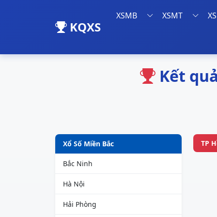
XSMB
XSMT
X
KQXS
Kết quả
TP H
Xổ Số Miền Bắc
Bắc Ninh
Hà Nội
Hải Phòng