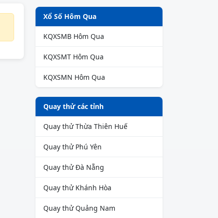
Xổ Số Hôm Qua
KQXSMB Hôm Qua
KQXSMT Hôm Qua
KQXSMN Hôm Qua
Quay thử các tỉnh
Quay thử Thừa Thiên Huế
Quay thử Phú Yên
Quay thử Đà Nẵng
Quay thử Khánh Hòa
Quay thử Quảng Nam