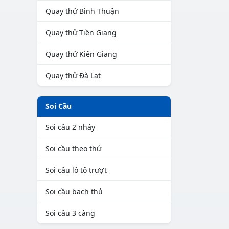
Quay thử Bình Thuận
Quay thử Tiền Giang
Quay thử Kiên Giang
Quay thử Đà Lạt
Soi Cầu
Soi cầu 2 nháy
Soi cầu theo thứ
Soi cầu lô tô trượt
Soi cầu bạch thủ
Soi cầu 3 càng