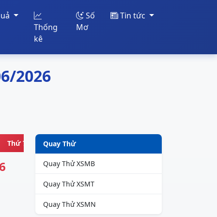
quả
Số
Tin tức
Thống
Mơ
kê
06/2026
Thứ 7
Chủ Nhật
Quay Thử
6
Quay Thử XSMB
Quay Thử XSMT
Quay Thử XSMN