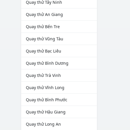
Quay thử Tây Ninh
Quay thử An Giang
Quay thử Bến Tre
Quay thử Vũng Tàu
Quay thử Bạc Liêu
Quay thử Bình Dương
Quay thử Trà Vinh
Quay thử Vĩnh Long
Quay thử Bình Phước
Quay thử Hậu Giang
Quay thử Long An