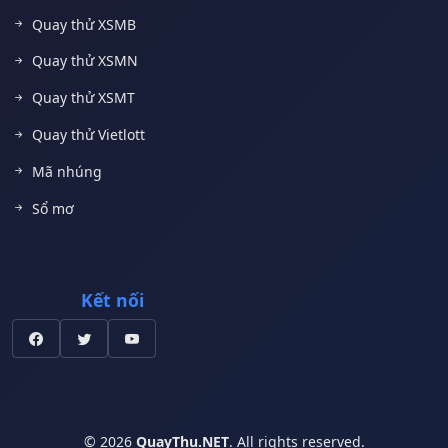
Quay thử XSMB
Quay thử XSMN
Quay thử XSMT
Quay thử Vietlott
Mã nhúng
Sổ mơ
Kết nối
© 2026
QuayThu.NET
. All rights reserved.