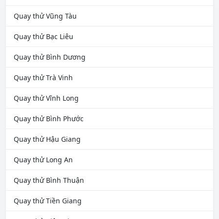
Quay thử Vũng Tàu
Quay thử Bạc Liêu
Quay thử Bình Dương
Quay thử Trà Vinh
Quay thử Vĩnh Long
Quay thử Bình Phước
Quay thử Hậu Giang
Quay thử Long An
Quay thử Bình Thuận
Quay thử Tiền Giang