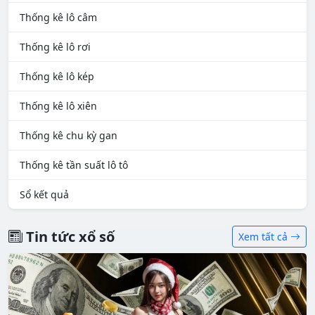
Thống kê lô câm
Thống kê lô rơi
Thống kê lô kép
Thống kê lô xiên
Thống kê chu kỳ gan
Thống kê tần suất lô tô
Sổ kết quả
Tin tức xổ số
Xem tất cả