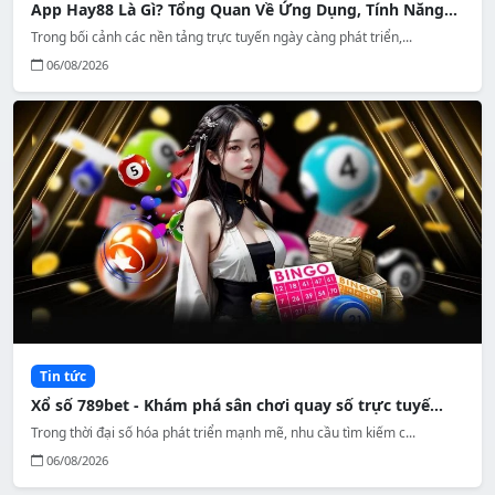
App Hay88 Là Gì? Tổng Quan Về Ứng Dụng, Tính Năng...
Trong bối cảnh các nền tảng trực tuyến ngày càng phát triển,...
06/08/2026
Tin tức
Xổ số 789bet - Khám phá sân chơi quay số trực tuyế...
Trong thời đại số hóa phát triển mạnh mẽ, nhu cầu tìm kiếm c...
06/08/2026