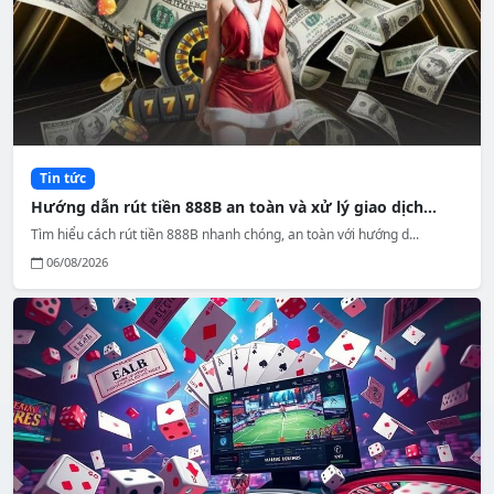
Tin tức
Hướng dẫn rút tiền 888B an toàn và xử lý giao dịch...
Tìm hiểu cách rút tiền 888B nhanh chóng, an toàn với hướng d...
06/08/2026