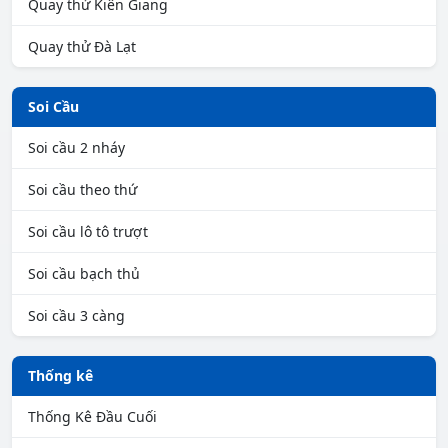
Quay thử Kiên Giang
Quay thử Đà Lạt
Soi Cầu
Soi cầu 2 nháy
Soi cầu theo thứ
Soi cầu lô tô trượt
Soi cầu bạch thủ
Soi cầu 3 càng
Thống kê
Thống Kê Đầu Cuối