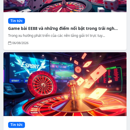
Tin tức
Game bài EE88 và những điểm nổi bật trong trải ngh...
Trong xu hướng phát triển của các nền tảng giải trí trực tuy...
06/08/2026
Tin tức