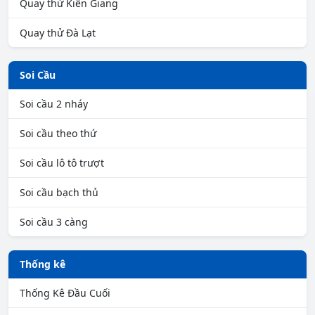
Quay thử Kiên Giang
Quay thử Đà Lạt
Soi Cầu
Soi cầu 2 nháy
Soi cầu theo thứ
Soi cầu lô tô trượt
Soi cầu bạch thủ
Soi cầu 3 càng
Thống kê
Thống Kê Đầu Cuối