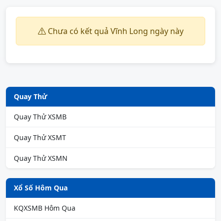
Chưa có kết quả Vĩnh Long ngày này
Quay Thử
Quay Thử XSMB
Quay Thử XSMT
Quay Thử XSMN
Xổ Số Hôm Qua
KQXSMB Hôm Qua