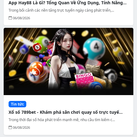
App Hay88 Là Gì? Tổng Quan Về Ứng Dụng, Tính Năng...
Trong bối cảnh các nền tảng trực tuyến ngày càng phát triển,...
06/08/2026
Tin tức
Xổ số 789bet - Khám phá sân chơi quay số trực tuyế...
Trong thời đại số hóa phát triển mạnh mẽ, nhu cầu tìm kiếm c...
06/08/2026