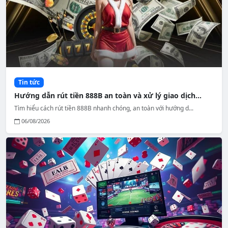
Tin tức
Hướng dẫn rút tiền 888B an toàn và xử lý giao dịch...
Tìm hiểu cách rút tiền 888B nhanh chóng, an toàn với hướng d...
06/08/2026