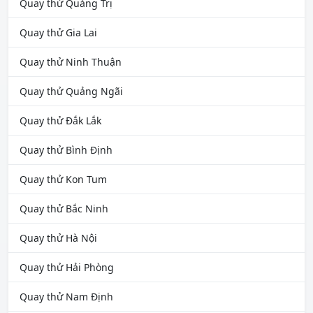
Quay thử Quảng Trị
Quay thử Gia Lai
Quay thử Ninh Thuận
Quay thử Quảng Ngãi
Quay thử Đắk Lắk
Quay thử Bình Định
Quay thử Kon Tum
Quay thử Bắc Ninh
Quay thử Hà Nội
Quay thử Hải Phòng
Quay thử Nam Định