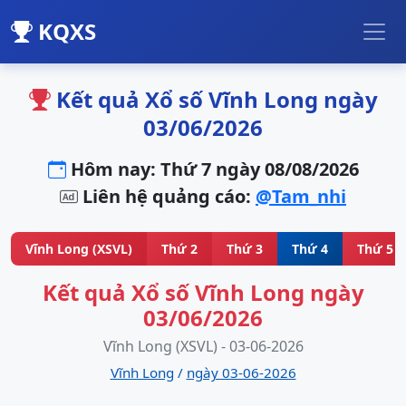
KQXS
Kết quả Xổ số Vĩnh Long ngày
03/06/2026
Hôm nay: Thứ 7 ngày 08/08/2026
Liên hệ quảng cáo:
@Tam_nhi
Vĩnh Long (XSVL)
Thứ 2
Thứ 3
Thứ 4
Thứ 5
Kết quả Xổ số Vĩnh Long ngày
03/06/2026
Vĩnh Long (XSVL) - 03-06-2026
Vĩnh Long
/
ngày 03-06-2026