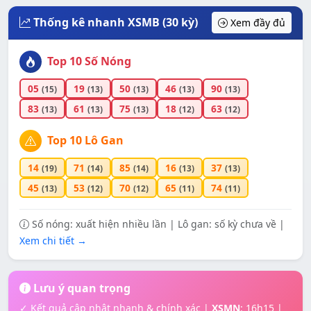
Thống kê nhanh XSMB (30 kỳ)
Xem đầy đủ
Top 10 Số Nóng
05
19
50
46
90
(15)
(13)
(13)
(13)
(13)
83
61
75
18
63
(13)
(13)
(13)
(12)
(12)
Top 10 Lô Gan
14
71
85
16
37
(19)
(14)
(14)
(13)
(13)
45
53
70
65
74
(13)
(12)
(12)
(11)
(11)
Số nóng: xuất hiện nhiều lần | Lô gan: số kỳ chưa về |
Xem chi tiết →
Lưu ý quan trọng
✓ Kết quả cập nhật nhanh & chính xác |
XSMN
: 16h15 |