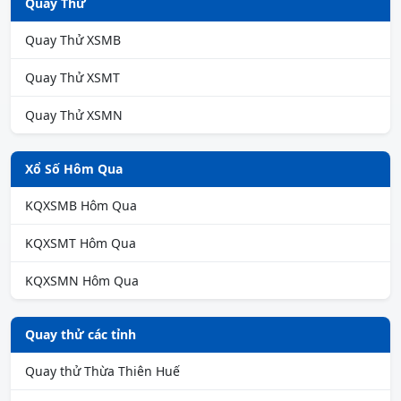
Quay Thử
Quay Thử XSMB
Quay Thử XSMT
Quay Thử XSMN
Xổ Số Hôm Qua
KQXSMB Hôm Qua
KQXSMT Hôm Qua
KQXSMN Hôm Qua
Quay thử các tỉnh
Quay thử Thừa Thiên Huế