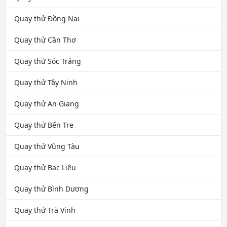
Quay thử Đồng Nai
Quay thử Cần Thơ
Quay thử Sóc Trăng
Quay thử Tây Ninh
Quay thử An Giang
Quay thử Bến Tre
Quay thử Vũng Tàu
Quay thử Bạc Liêu
Quay thử Bình Dương
Quay thử Trà Vinh