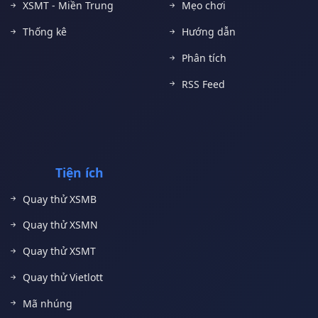
XSMT - Miền Trung
Mẹo chơi
Thống kê
Hướng dẫn
Phân tích
RSS Feed
Tiện ích
Quay thử XSMB
Quay thử XSMN
Quay thử XSMT
Quay thử Vietlott
Mã nhúng