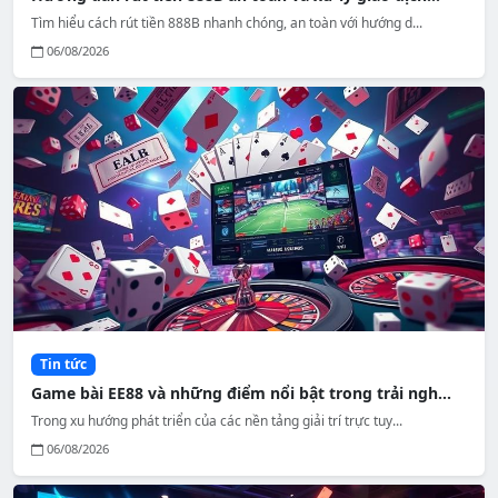
Tìm hiểu cách rút tiền 888B nhanh chóng, an toàn với hướng d...
06/08/2026
Tin tức
Game bài EE88 và những điểm nổi bật trong trải ngh...
Trong xu hướng phát triển của các nền tảng giải trí trực tuy...
06/08/2026