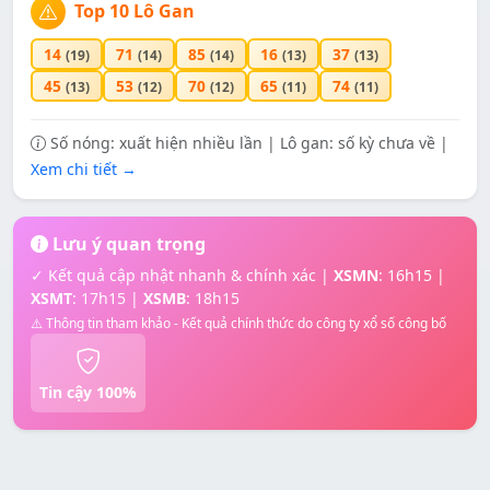
Top 10 Lô Gan
14
71
85
16
37
(19)
(14)
(14)
(13)
(13)
45
53
70
65
74
(13)
(12)
(12)
(11)
(11)
Số nóng: xuất hiện nhiều lần | Lô gan: số kỳ chưa về |
Xem chi tiết →
Lưu ý quan trọng
✓ Kết quả cập nhật nhanh & chính xác |
XSMN
: 16h15 |
XSMT
: 17h15 |
XSMB
: 18h15
⚠️ Thông tin tham khảo - Kết quả chính thức do công ty xổ số công bố
Tin cậy 100%