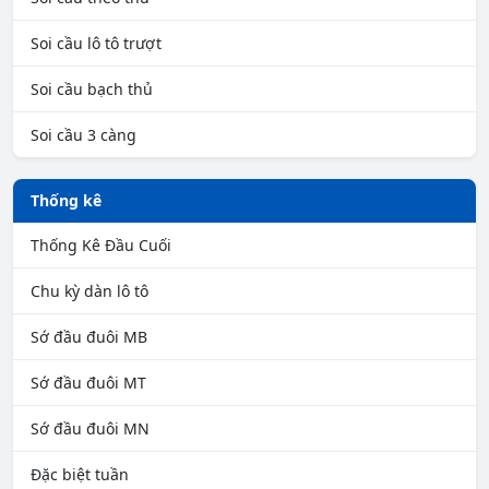
Soi cầu lô tô trượt
Soi cầu bạch thủ
Soi cầu 3 càng
Thống kê
Thống Kê Đầu Cuối
Chu kỳ dàn lô tô
Sớ đầu đuôi MB
Sớ đầu đuôi MT
Sớ đầu đuôi MN
Đặc biệt tuần