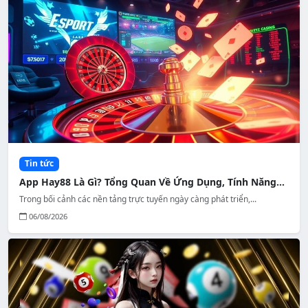
Tin tức
App Hay88 Là Gì? Tổng Quan Về Ứng Dụng, Tính Năng...
Trong bối cảnh các nền tảng trực tuyến ngày càng phát triển,...
06/08/2026