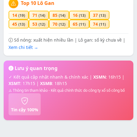
Top 10 Lô Gan
14
71
85
16
37
(19)
(14)
(14)
(13)
(13)
45
53
70
65
74
(13)
(12)
(12)
(11)
(11)
Số nóng: xuất hiện nhiều lần | Lô gan: số kỳ chưa về |
Xem chi tiết →
Lưu ý quan trọng
✓ Kết quả cập nhật nhanh & chính xác |
XSMN
: 16h15 |
XSMT
: 17h15 |
XSMB
: 18h15
⚠️ Thông tin tham khảo - Kết quả chính thức do công ty xổ số công bố
Tin cậy 100%