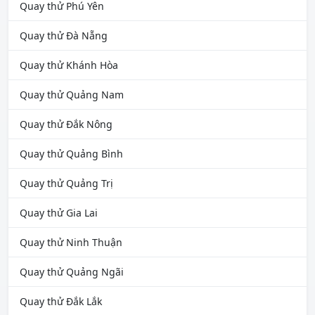
Quay thử Phú Yên
Quay thử Đà Nẵng
Quay thử Khánh Hòa
Quay thử Quảng Nam
Quay thử Đắk Nông
Quay thử Quảng Bình
Quay thử Quảng Trị
Quay thử Gia Lai
Quay thử Ninh Thuận
Quay thử Quảng Ngãi
Quay thử Đắk Lắk