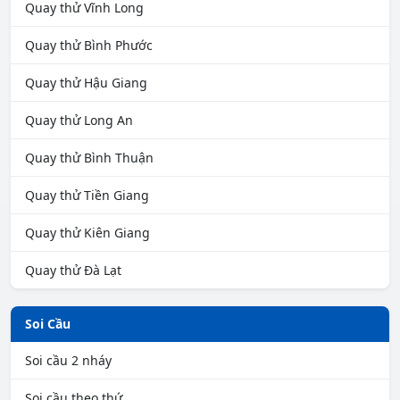
Quay thử Vĩnh Long
Quay thử Bình Phước
Quay thử Hậu Giang
Quay thử Long An
Quay thử Bình Thuận
Quay thử Tiền Giang
Quay thử Kiên Giang
Quay thử Đà Lạt
Soi Cầu
Soi cầu 2 nháy
Soi cầu theo thứ