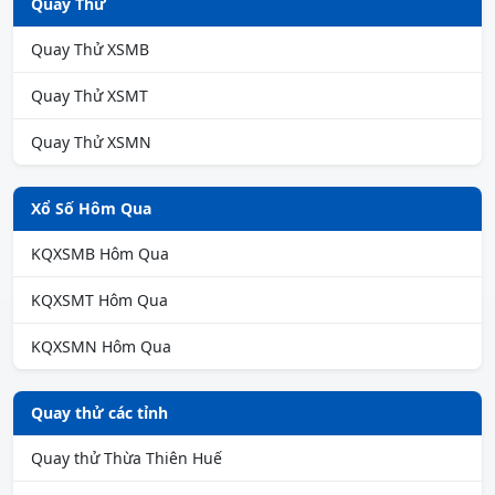
Quay Thử
Quay Thử XSMB
Quay Thử XSMT
Quay Thử XSMN
Xổ Số Hôm Qua
KQXSMB Hôm Qua
KQXSMT Hôm Qua
KQXSMN Hôm Qua
Quay thử các tỉnh
Quay thử Thừa Thiên Huế