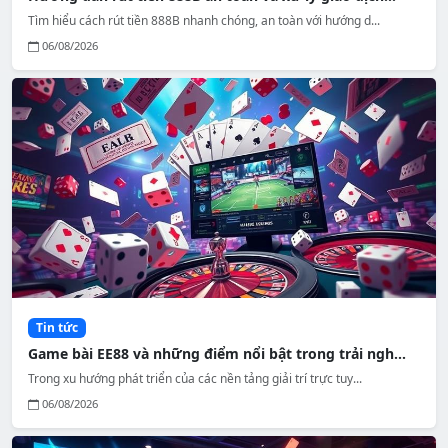
Tìm hiểu cách rút tiền 888B nhanh chóng, an toàn với hướng d...
06/08/2026
Tin tức
Game bài EE88 và những điểm nổi bật trong trải ngh...
Trong xu hướng phát triển của các nền tảng giải trí trực tuy...
06/08/2026