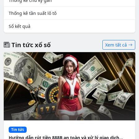
Thống kê chu kỳ gan
Thống kê tần suất lô tô
Sổ kết quả
Tin tức xổ số
Xem tất cả
Tin tức
Hướng dẫn rút tiền 888B an toàn và xử lý giao dịch...