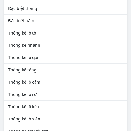
Đặc biệt tháng
Đặc biệt năm
Thống kê lô tô
Thống kê nhanh
Thống kê lô gan
Thống kê tổng
Thống kê lô câm
Thống kê lô rơi
Thống kê lô kép
Thống kê lô xiên