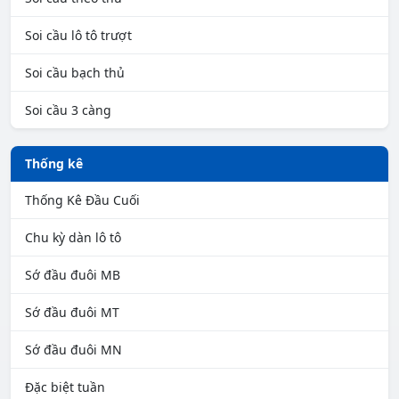
Soi cầu lô tô trượt
Soi cầu bạch thủ
Soi cầu 3 càng
Thống kê
Thống Kê Đầu Cuối
Chu kỳ dàn lô tô
Sớ đầu đuôi MB
Sớ đầu đuôi MT
Sớ đầu đuôi MN
Đặc biệt tuần