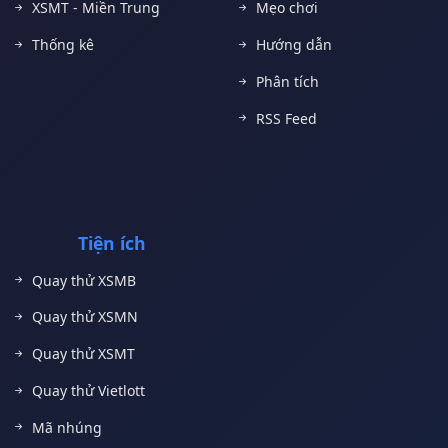
XSMT - Miền Trung
Mẹo chơi
Thống kê
Hướng dẫn
Phân tích
RSS Feed
Tiện ích
Quay thử XSMB
Quay thử XSMN
Quay thử XSMT
Quay thử Vietlott
Mã nhúng