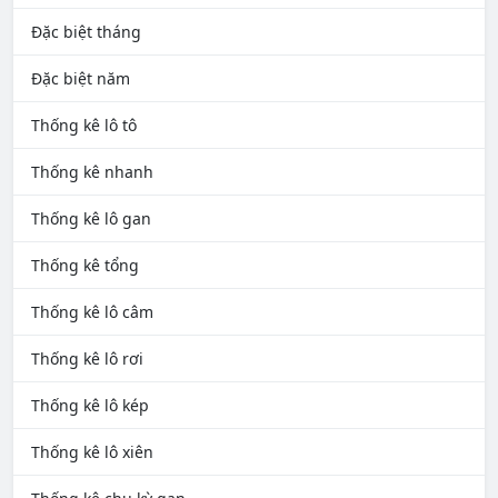
Đặc biệt tháng
Đặc biệt năm
Thống kê lô tô
Thống kê nhanh
Thống kê lô gan
Thống kê tổng
Thống kê lô câm
Thống kê lô rơi
Thống kê lô kép
Thống kê lô xiên