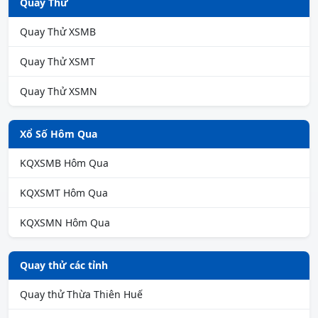
Quay Thử
Quay Thử XSMB
Quay Thử XSMT
Quay Thử XSMN
Xổ Số Hôm Qua
KQXSMB Hôm Qua
KQXSMT Hôm Qua
KQXSMN Hôm Qua
Quay thử các tỉnh
Quay thử Thừa Thiên Huế