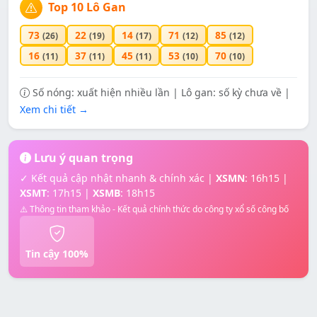
Top 10 Lô Gan
73
22
14
71
85
(26)
(19)
(17)
(12)
(12)
16
37
45
53
70
(11)
(11)
(11)
(10)
(10)
Số nóng: xuất hiện nhiều lần | Lô gan: số kỳ chưa về |
Xem chi tiết →
Lưu ý quan trọng
✓ Kết quả cập nhật nhanh & chính xác |
XSMN
: 16h15 |
XSMT
: 17h15 |
XSMB
: 18h15
⚠️ Thông tin tham khảo - Kết quả chính thức do công ty xổ số công bố
Tin cậy 100%