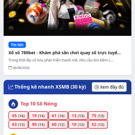
Tin tức
Xổ số 789bet - Khám phá sân chơi quay số trực tuyế...
Trong thời đại số hóa phát triển mạnh mẽ, nhu cầu tìm kiếm c...
06/08/2026
Thống kê nhanh XSMB (30 kỳ)
Xem đầy đủ
Top 10 Số Nóng
05
19
61
13
75
(16)
(14)
(14)
(13)
(13)
63
90
60
10
52
(13)
(13)
(12)
(12)
(12)