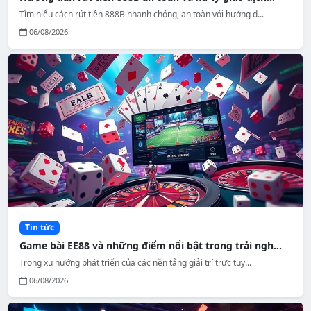
Tìm hiểu cách rút tiền 888B nhanh chóng, an toàn với hướng d...
06/08/2026
Tin tức
Game bài EE88 và những điểm nổi bật trong trải ngh...
Trong xu hướng phát triển của các nền tảng giải trí trực tuy...
06/08/2026