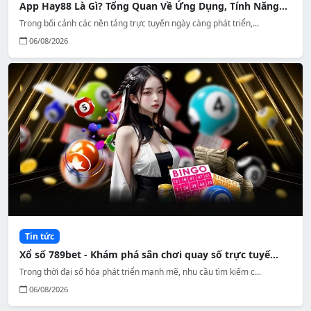
App Hay88 Là Gì? Tổng Quan Về Ứng Dụng, Tính Năng...
Trong bối cảnh các nền tảng trực tuyến ngày càng phát triển,...
06/08/2026
Tin tức
Xổ số 789bet - Khám phá sân chơi quay số trực tuyế...
Trong thời đại số hóa phát triển mạnh mẽ, nhu cầu tìm kiếm c...
06/08/2026