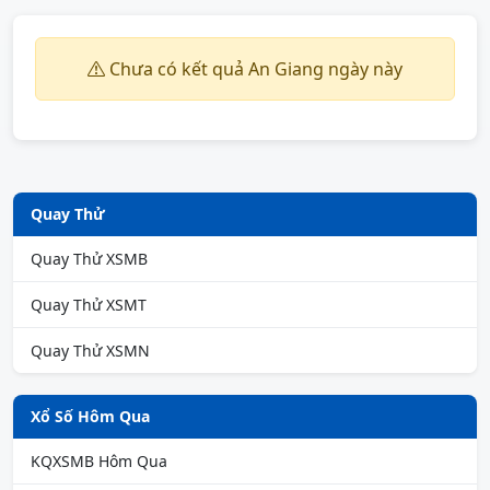
Chưa có kết quả An Giang ngày này
Quay Thử
Quay Thử XSMB
Quay Thử XSMT
Quay Thử XSMN
Xổ Số Hôm Qua
KQXSMB Hôm Qua