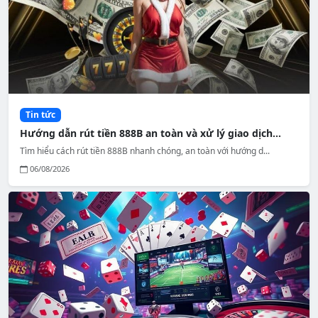
Tin tức
Hướng dẫn rút tiền 888B an toàn và xử lý giao dịch...
Tìm hiểu cách rút tiền 888B nhanh chóng, an toàn với hướng d...
06/08/2026