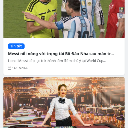
Tin tức
Messi nổi nóng với trọng tài Bồ Đào Nha sau màn tr...
Lionel Messi tiếp tục trở thành tâm điểm chú ý tại World Cup...
14/07/2026