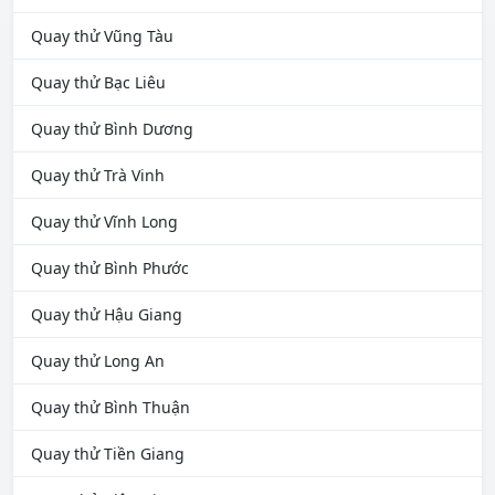
Quay thử Vũng Tàu
Quay thử Bạc Liêu
Quay thử Bình Dương
Quay thử Trà Vinh
Quay thử Vĩnh Long
Quay thử Bình Phước
Quay thử Hậu Giang
Quay thử Long An
Quay thử Bình Thuận
Quay thử Tiền Giang