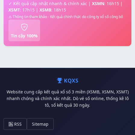
✓ Kết quả cập nhật nhanh & chính xác |
XSMN
: 16h15 |
XSMT
: 17h15 |
XSMB
: 18h15
⚠️ Thông tin tham khảo - Kết quả chính thức do công ty xổ số công bố
Tin cậy 100%
KQXS
Website cung cấp kết quả xổ số 3 miền (XSMB, XSMN, XSMT)
nhanh chóng và chính xác nhất. Dò vé số online, thống kê lô
tô, sổ kết quả 30 ngày.
RSS
Sitemap