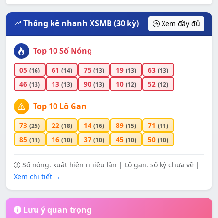
Thống kê nhanh XSMB (30 kỳ)
Xem đầy đủ
Top 10 Số Nóng
05
61
75
19
63
(16)
(14)
(13)
(13)
(13)
46
13
90
10
52
(13)
(13)
(13)
(12)
(12)
Top 10 Lô Gan
73
22
14
89
71
(25)
(18)
(16)
(15)
(11)
85
16
37
45
50
(11)
(10)
(10)
(10)
(10)
Số nóng: xuất hiện nhiều lần | Lô gan: số kỳ chưa về |
Xem chi tiết →
Lưu ý quan trọng