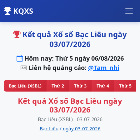
KQXS
Kết quả Xổ số Bạc Liêu ngày
03/07/2026
Hôm nay: Thứ 5 ngày 06/08/2026
Liên hệ quảng cáo:
@Tam_nhi
Bạc Liêu (XSBL)
Thứ 2
Thứ 3
Thứ 4
Thứ 5
Kết quả Xổ số Bạc Liêu ngày
03/07/2026
Bạc Liêu (XSBL) - 03-07-2026
Bạc Liêu
/
ngày 03-07-2026