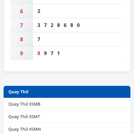
6
2
7
3
7
2
8
6
8
0
8
7
9
8
9
7
1
Quay Thử
Quay Thử XSMB
Quay Thử XSMT
Quay Thử XSMN