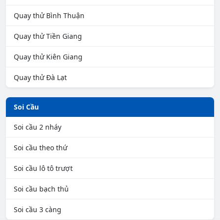
Quay thử Bình Thuận
Quay thử Tiền Giang
Quay thử Kiên Giang
Quay thử Đà Lạt
Soi Cầu
Soi cầu 2 nháy
Soi cầu theo thứ
Soi cầu lô tô trượt
Soi cầu bạch thủ
Soi cầu 3 càng