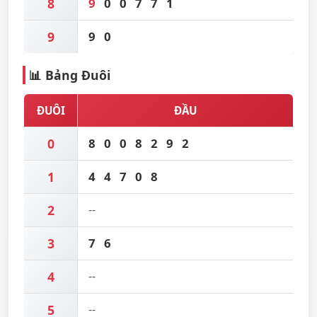
8
9
0
0
7
7
1
9
9
0
📊 Bảng Đuôi
ĐUÔI
ĐẦU
0
8
0
0
8
2
9
2
1
4
4
7
0
8
2
--
3
7
6
4
--
5
--