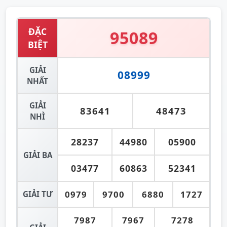
ĐẶC
95089
BIỆT
GIẢI
08999
NHẤT
GIẢI
83641
48473
NHÌ
28237
44980
05900
GIẢI BA
03477
60863
52341
0979
9700
6880
1727
GIẢI TƯ
7987
7967
7278