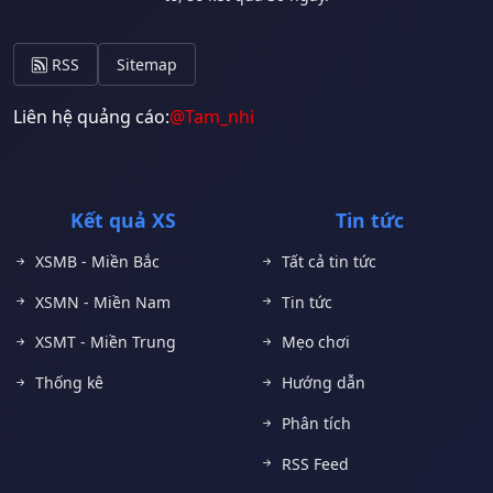
RSS
Sitemap
Liên hệ quảng cáo:
@Tam_nhi
Kết quả XS
Tin tức
XSMB - Miền Bắc
Tất cả tin tức
XSMN - Miền Nam
Tin tức
XSMT - Miền Trung
Mẹo chơi
Thống kê
Hướng dẫn
Phân tích
RSS Feed