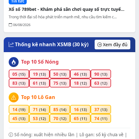
Tin tức
Xổ số 789bet - Khám phá sân chơi quay số trực tuyế...
Trong thời đại số hóa phát triển mạnh mẽ, nhu cầu tìm kiếm c...
06/08/2026
Thống kê nhanh XSMB (30 kỳ)
Xem đầy đủ
Top 10 Số Nóng
05
19
50
46
90
(15)
(13)
(13)
(13)
(13)
83
61
75
18
63
(13)
(13)
(13)
(12)
(12)
Top 10 Lô Gan
14
71
85
16
37
(19)
(14)
(14)
(13)
(13)
45
53
70
65
74
(13)
(12)
(12)
(11)
(11)
Số nóng: xuất hiện nhiều lần | Lô gan: số kỳ chưa về |