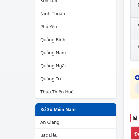
Kon Tum
Ninh Thuận
Phú Yên
Quảng Bình
Quảng Nam
Quảng Ngãi
Quảng Trị
Thừa Thiên Huế
Xổ Số Miền Nam
📊
An Giang
Đ
Bạc Liêu