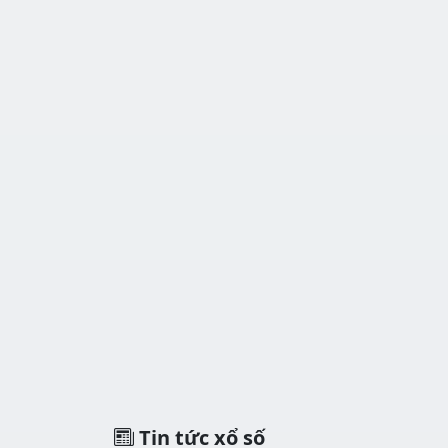
Tin tức xổ số