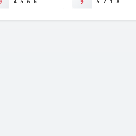
9
4
5
6
6
9
5
7
1
8