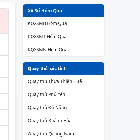
Xổ Số Hôm Qua
KQXSMB Hôm Qua
KQXSMT Hôm Qua
KQXSMN Hôm Qua
Quay thử các tỉnh
Quay thử Thừa Thiên Huế
Quay thử Phú Yên
Quay thử Đà Nẵng
Quay thử Khánh Hòa
Quay thử Quảng Nam