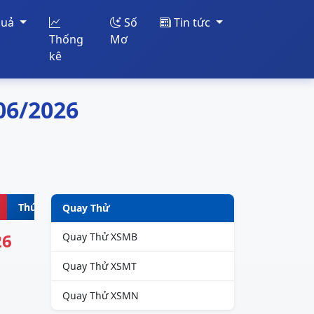
quả
Số
Tin tức
Thống
Mơ
kê
06/2026
Thứ 7
Chủ Nhật
Quay Thử
26
Quay Thử XSMB
Quay Thử XSMT
Quay Thử XSMN