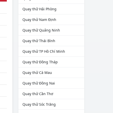
Quay thử Hải Phòng
Quay thử Nam Định
Quay thử Quảng Ninh
Quay thử Thái Bình
Quay thử TP Hồ Chí Minh
Quay thử Đồng Tháp
Quay thử Cà Mau
Quay thử Đồng Nai
Quay thử Cần Thơ
Quay thử Sóc Trăng