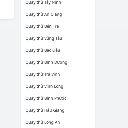
Quay thử Tây Ninh
Quay thử An Giang
Quay thử Bến Tre
Quay thử Vũng Tàu
Quay thử Bạc Liêu
Quay thử Bình Dương
Quay thử Trà Vinh
Quay thử Vĩnh Long
Quay thử Bình Phước
Quay thử Hậu Giang
Quay thử Long An