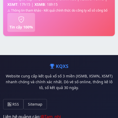
XSMT
: 17h15 |
XSMB
: 18h15
⚠️ Thông tin tham khảo - Kết quả chính thức do công ty xổ số công bố
Tin cậy 100%
KQXS
Website cung cấp kết quả xổ số 3 miền (XSMB, XSMN, XSMT)
nhanh chóng và chính xác nhất. Dò vé số online, thống kê lô
tô, sổ kết quả 30 ngày.
RSS
Sitemap
Liên hệ quảng cáo:
@Tam_nhi