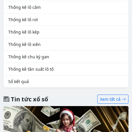
Thống kê lô câm
Thống kê lô rơi
Thống kê lô kép
Thống kê lô xiên
Thống kê chu kỳ gan
Thống kê tần suất lô tô
Sổ kết quả
Tin tức xổ số
Xem tất cả