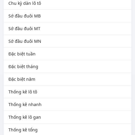
Chu kỳ dàn lô tô
Sớ đầu đuôi MB
Sớ đầu đuôi MT
Sớ đầu đuôi MN
Đặc biệt tuần
Đặc biệt tháng
Đặc biệt năm
Thống kê lô tô
Thống kê nhanh
Thống kê lô gan
Thống kê tổng