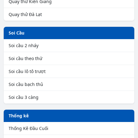
Quay thử Kiên Giang
Quay thử Đà Lạt
Soi Cầu
Soi cầu 2 nháy
Soi cầu theo thứ
Soi cầu lô tô trượt
Soi cầu bạch thủ
Soi cầu 3 càng
Thống kê
Thống Kê Đầu Cuối