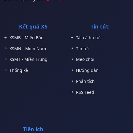
Kết quả XS
Tin tức
XSMB - Miền Bắc
Tất cả tin tức
XSMN - Miền Nam
Tin tức
XSMT - Miền Trung
Mẹo chơi
Thống kê
Hướng dẫn
Phân tích
RSS Feed
Tiện ích