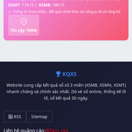
XSMT
: 17h15 |
XSMB
: 18h15
⚠️ Thông tin tham khảo - Kết quả chính thức do công ty xổ số công bố
Tin cậy 100%
KQXS
Website cung cấp kết quả xổ số 3 miền (XSMB, XSMN, XSMT)
nhanh chóng và chính xác nhất. Dò vé số online, thống kê lô
tô, sổ kết quả 30 ngày.
RSS
Sitemap
Liên hệ quảng cáo:
@Tam_nhi