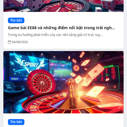
Tin tức
Game bài EE88 và những điểm nổi bật trong trải ngh...
Trong xu hướng phát triển của các nền tảng giải trí trực tuy...
06/08/2026
Tin tức