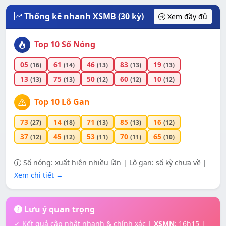
Thống kê nhanh XSMB (30 kỳ)
Xem đầy đủ
Top 10 Số Nóng
05
61
46
83
19
(16)
(14)
(13)
(13)
(13)
13
75
50
60
10
(13)
(13)
(12)
(12)
(12)
Top 10 Lô Gan
73
14
71
85
16
(27)
(18)
(13)
(13)
(12)
37
45
53
70
65
(12)
(12)
(11)
(11)
(10)
Số nóng: xuất hiện nhiều lần | Lô gan: số kỳ chưa về |
Xem chi tiết →
Lưu ý quan trọng
✓ Kết quả cập nhật nhanh & chính xác |
XSMN
: 16h15 |