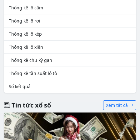
Thống kê lô câm
Thống kê lô rơi
Thống kê lô kép
Thống kê lô xiên
Thống kê chu kỳ gan
Thống kê tần suất lô tô
Sổ kết quả
Tin tức xổ số
Xem tất cả