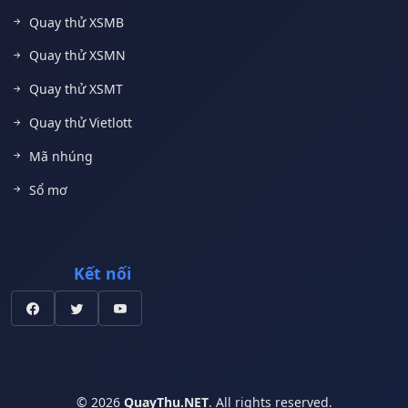
Quay thử XSMB
Quay thử XSMN
Quay thử XSMT
Quay thử Vietlott
Mã nhúng
Sổ mơ
Kết nối
© 2026
QuayThu.NET
. All rights reserved.