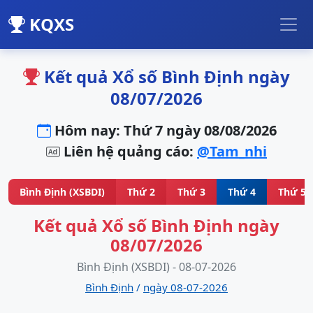
KQXS
Kết quả Xổ số Bình Định ngày
08/07/2026
Hôm nay: Thứ 7 ngày 08/08/2026
Liên hệ quảng cáo:
@Tam_nhi
Bình Định (XSBDI)
Thứ 2
Thứ 3
Thứ 4
Thứ 5
Kết quả Xổ số Bình Định ngày
08/07/2026
Bình Định (XSBDI) - 08-07-2026
Bình Định
/
ngày 08-07-2026