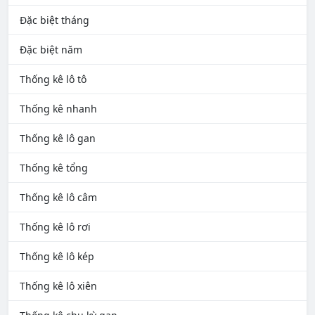
Đặc biệt tháng
Đặc biệt năm
Thống kê lô tô
Thống kê nhanh
Thống kê lô gan
Thống kê tổng
Thống kê lô câm
Thống kê lô rơi
Thống kê lô kép
Thống kê lô xiên