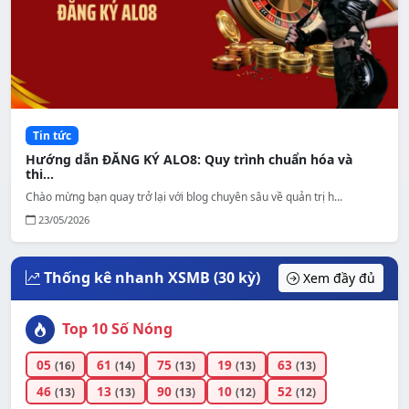
Tin tức
Hướng dẫn ĐĂNG KÝ ALO8: Quy trình chuẩn hóa và
thi...
Chào mừng bạn quay trở lại với blog chuyên sâu về quản trị h...
23/05/2026
Thống kê nhanh XSMB (30 kỳ)
Xem đầy đủ
Top 10 Số Nóng
05
61
75
19
63
(16)
(14)
(13)
(13)
(13)
46
13
90
10
52
(13)
(13)
(13)
(12)
(12)