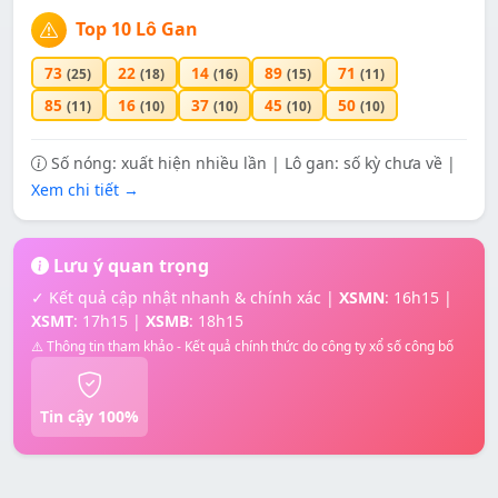
Top 10 Lô Gan
73
22
14
89
71
(25)
(18)
(16)
(15)
(11)
85
16
37
45
50
(11)
(10)
(10)
(10)
(10)
Số nóng: xuất hiện nhiều lần | Lô gan: số kỳ chưa về |
Xem chi tiết →
Lưu ý quan trọng
✓ Kết quả cập nhật nhanh & chính xác |
XSMN
: 16h15 |
XSMT
: 17h15 |
XSMB
: 18h15
⚠️ Thông tin tham khảo - Kết quả chính thức do công ty xổ số công bố
Tin cậy 100%