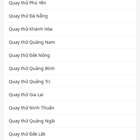
Quay thử Phú Yên
Quay thử Đà Nẵng
Quay thử Khánh Hòa
Quay thử Quảng Nam
Quay thử Đắk Nông
Quay thử Quảng Bình
Quay thử Quảng Trị
Quay thử Gia Lai
Quay thử Ninh Thuận
Quay thử Quảng Ngãi
Quay thử Đắk Lắk