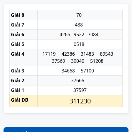
Giải 8
70
Giải 7
488
Giải 6
4266
9522
7084
Giải 5
0518
Giải 4
17119
42386
31483
89543
37569
30040
51208
Giải 3
34668
57100
Giải 2
37665
Giải 1
37597
Giải ĐB
311230