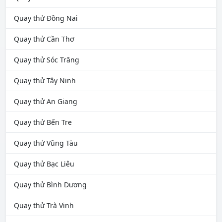
Quay thử Đồng Nai
Quay thử Cần Thơ
Quay thử Sóc Trăng
Quay thử Tây Ninh
Quay thử An Giang
Quay thử Bến Tre
Quay thử Vũng Tàu
Quay thử Bạc Liêu
Quay thử Bình Dương
Quay thử Trà Vinh