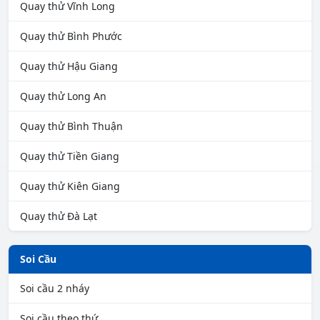
Quay thử Vĩnh Long
Quay thử Bình Phước
Quay thử Hậu Giang
Quay thử Long An
Quay thử Bình Thuận
Quay thử Tiền Giang
Quay thử Kiên Giang
Quay thử Đà Lạt
Soi Cầu
Soi cầu 2 nháy
Soi cầu theo thứ