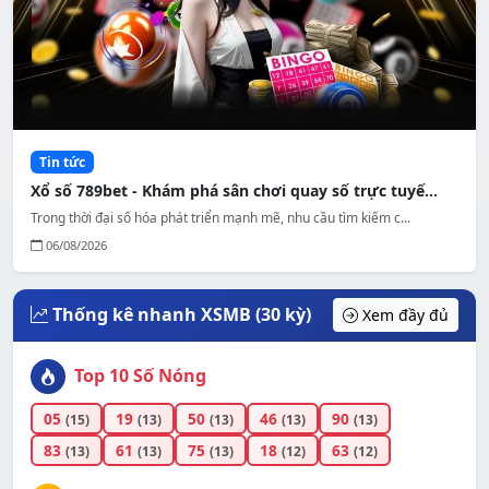
Tin tức
Xổ số 789bet - Khám phá sân chơi quay số trực tuyế...
Trong thời đại số hóa phát triển mạnh mẽ, nhu cầu tìm kiếm c...
06/08/2026
Thống kê nhanh XSMB (30 kỳ)
Xem đầy đủ
Top 10 Số Nóng
05
19
50
46
90
(15)
(13)
(13)
(13)
(13)
83
61
75
18
63
(13)
(13)
(13)
(12)
(12)