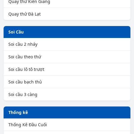
Quay thử Kiên Giang
Quay thử Đà Lạt
Soi Cầu
Soi cầu 2 nháy
Soi cầu theo thứ
Soi cầu lô tô trượt
Soi cầu bạch thủ
Soi cầu 3 càng
Thống kê
Thống Kê Đầu Cuối