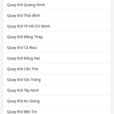
Quay thử Quảng Ninh
Quay thử Thái Bình
Quay thử TP Hồ Chí Minh
Quay thử Đồng Tháp
Quay thử Cà Mau
Quay thử Đồng Nai
Quay thử Cần Thơ
Quay thử Sóc Trăng
Quay thử Tây Ninh
Quay thử An Giang
Quay thử Bến Tre