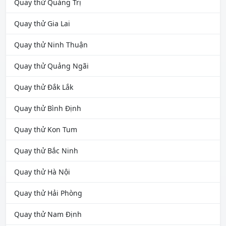
Quay thử Quảng Trị
Quay thử Gia Lai
Quay thử Ninh Thuận
Quay thử Quảng Ngãi
Quay thử Đắk Lắk
Quay thử Bình Định
Quay thử Kon Tum
Quay thử Bắc Ninh
Quay thử Hà Nội
Quay thử Hải Phòng
Quay thử Nam Định