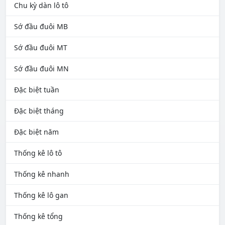
Chu kỳ dàn lô tô
Sớ đầu đuôi MB
Sớ đầu đuôi MT
Sớ đầu đuôi MN
Đặc biệt tuần
Đặc biệt tháng
Đặc biệt năm
Thống kê lô tô
Thống kê nhanh
Thống kê lô gan
Thống kê tổng