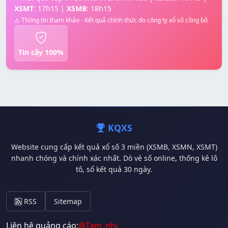
XSMT
: 17h15 |
XSMB
: 18h15
⚠️ Thông tin tham khảo - Kết quả chính thức do công ty xổ số công bố
Tin cậy 100%
KQXS
Website cung cấp kết quả xổ số 3 miền (XSMB, XSMN, XSMT)
nhanh chóng và chính xác nhất. Dò vé số online, thống kê lô
tô, sổ kết quả 30 ngày.
RSS
Sitemap
Liên hệ quảng cáo:
@Tam_nhi