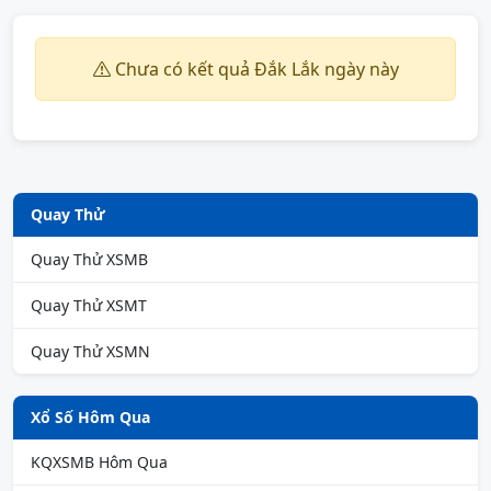
Chưa có kết quả Đắk Lắk ngày này
Quay Thử
Quay Thử XSMB
Quay Thử XSMT
Quay Thử XSMN
Xổ Số Hôm Qua
KQXSMB Hôm Qua