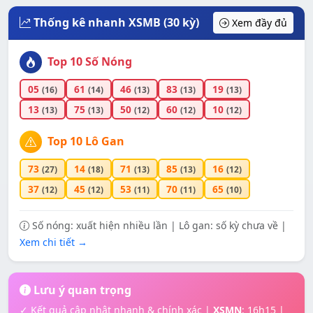
Thống kê nhanh XSMB (30 kỳ)
Xem đầy đủ
Top 10 Số Nóng
05
61
46
83
19
(16)
(14)
(13)
(13)
(13)
13
75
50
60
10
(13)
(13)
(12)
(12)
(12)
Top 10 Lô Gan
73
14
71
85
16
(27)
(18)
(13)
(13)
(12)
37
45
53
70
65
(12)
(12)
(11)
(11)
(10)
Số nóng: xuất hiện nhiều lần | Lô gan: số kỳ chưa về |
Xem chi tiết →
Lưu ý quan trọng
✓ Kết quả cập nhật nhanh & chính xác |
XSMN
: 16h15 |