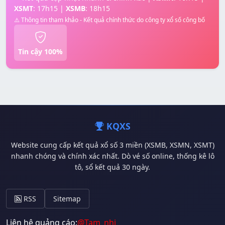
XSMT
: 17h15 |
XSMB
: 18h15
⚠️ Thông tin tham khảo - Kết quả chính thức do công ty xổ số công bố
Tin cậy 100%
KQXS
Website cung cấp kết quả xổ số 3 miền (XSMB, XSMN, XSMT)
nhanh chóng và chính xác nhất. Dò vé số online, thống kê lô
tô, sổ kết quả 30 ngày.
RSS
Sitemap
Liên hệ quảng cáo:
@Tam_nhi