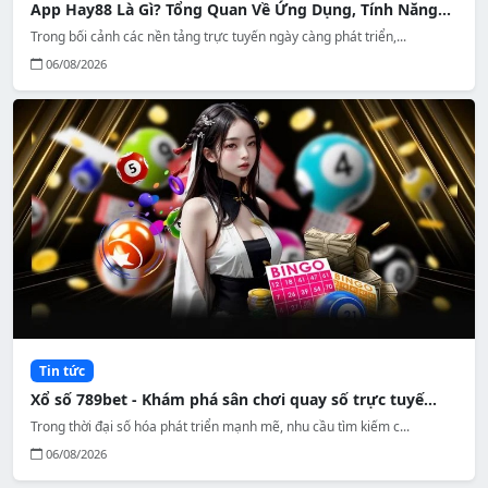
App Hay88 Là Gì? Tổng Quan Về Ứng Dụng, Tính Năng...
Trong bối cảnh các nền tảng trực tuyến ngày càng phát triển,...
06/08/2026
Tin tức
Xổ số 789bet - Khám phá sân chơi quay số trực tuyế...
Trong thời đại số hóa phát triển mạnh mẽ, nhu cầu tìm kiếm c...
06/08/2026