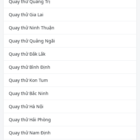
Quay thử Quảng Trị
Quay thử Gia Lai
Quay thử Ninh Thuận
Quay thử Quảng Ngãi
Quay thử Đắk Lắk
Quay thử Bình Định
Quay thử Kon Tum
Quay thử Bắc Ninh
Quay thử Hà Nội
Quay thử Hải Phòng
Quay thử Nam Định