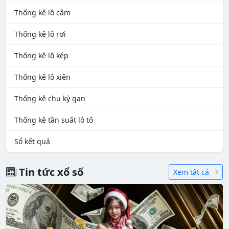
Thống kê lô câm
Thống kê lô rơi
Thống kê lô kép
Thống kê lô xiên
Thống kê chu kỳ gan
Thống kê tần suất lô tô
Sổ kết quả
Tin tức xổ số
Xem tất cả