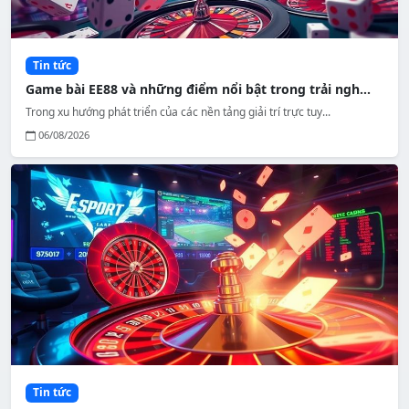
Tin tức
Game bài EE88 và những điểm nổi bật trong trải ngh...
Trong xu hướng phát triển của các nền tảng giải trí trực tuy...
06/08/2026
Tin tức