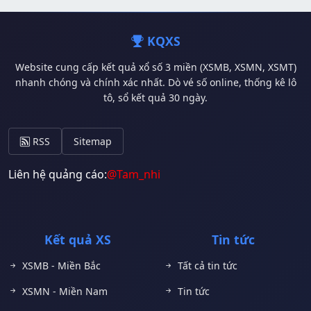
KQXS
Website cung cấp kết quả xổ số 3 miền (XSMB, XSMN, XSMT)
nhanh chóng và chính xác nhất. Dò vé số online, thống kê lô
tô, sổ kết quả 30 ngày.
RSS
Sitemap
Liên hệ quảng cáo:
@Tam_nhi
Kết quả XS
Tin tức
XSMB - Miền Bắc
Tất cả tin tức
XSMN - Miền Nam
Tin tức