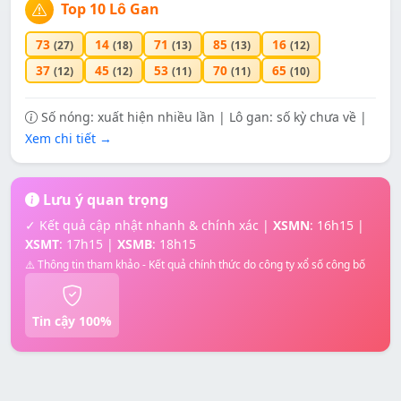
Top 10 Lô Gan
73
14
71
85
16
(27)
(18)
(13)
(13)
(12)
37
45
53
70
65
(12)
(12)
(11)
(11)
(10)
Số nóng: xuất hiện nhiều lần | Lô gan: số kỳ chưa về |
Xem chi tiết →
Lưu ý quan trọng
✓ Kết quả cập nhật nhanh & chính xác |
XSMN
: 16h15 |
XSMT
: 17h15 |
XSMB
: 18h15
⚠️ Thông tin tham khảo - Kết quả chính thức do công ty xổ số công bố
Tin cậy 100%