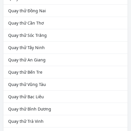
Quay thử Đồng Nai
Quay thử Cần Thơ
Quay thử Sóc Trăng
Quay thử Tây Ninh
Quay thử An Giang
Quay thử Bến Tre
Quay thử Vũng Tàu
Quay thử Bạc Liêu
Quay thử Bình Dương
Quay thử Trà Vinh