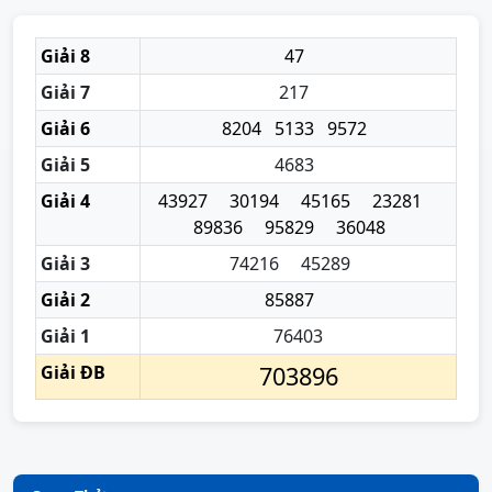
Giải 8
47
Giải 7
217
Giải 6
8204
5133
9572
Giải 5
4683
Giải 4
43927
30194
45165
23281
89836
95829
36048
Giải 3
74216
45289
Giải 2
85887
Giải 1
76403
Giải ĐB
703896