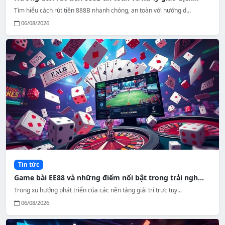
Tìm hiểu cách rút tiền 888B nhanh chóng, an toàn với hướng d...
06/08/2026
Tin tức
Game bài EE88 và những điểm nổi bật trong trải ngh...
Trong xu hướng phát triển của các nền tảng giải trí trực tuy...
06/08/2026