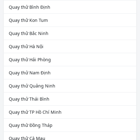
Quay thử Bình Định
Quay thử Kon Tum
Quay thử Bắc Ninh
Quay thử Hà Nội
Quay thử Hải Phòng
Quay thử Nam Định
Quay thử Quảng Ninh
Quay thử Thái Bình
Quay thử TP Hồ Chí Minh
Quay thử Đồng Tháp
Quay thử Cà Mau