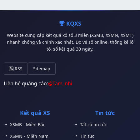
KQXS
Website cung cấp kết quả xổ số 3 miền (XSMB, XSMN, XSMT)
nhanh chóng và chính xác nhất. Dò vé số online, thống kê lô
tô, sổ kết quả 30 ngày.
RSS
Sitemap
Liên hệ quảng cáo:
@Tam_nhi
Kết quả XS
Tin tức
XSMB - Miền Bắc
Tất cả tin tức
XSMN - Miền Nam
Tin tức