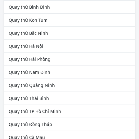
Quay thử Bình Định
Quay thử Kon Tum
Quay thử Bắc Ninh
Quay thử Hà Nội
Quay thử Hải Phòng
Quay thử Nam Định
Quay thử Quảng Ninh
Quay thử Thái Bình
Quay thử TP Hồ Chí Minh
Quay thử Đồng Tháp
Quay thử Cà Mau