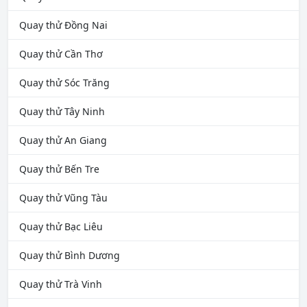
Quay thử Đồng Nai
Quay thử Cần Thơ
Quay thử Sóc Trăng
Quay thử Tây Ninh
Quay thử An Giang
Quay thử Bến Tre
Quay thử Vũng Tàu
Quay thử Bạc Liêu
Quay thử Bình Dương
Quay thử Trà Vinh