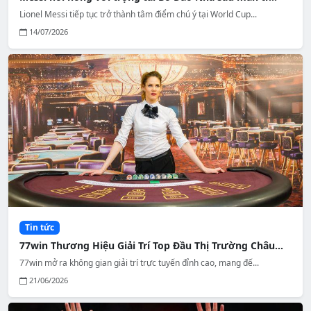
Lionel Messi tiếp tục trở thành tâm điểm chú ý tại World Cup...
14/07/2026
Tin tức
77win Thương Hiệu Giải Trí Top Đầu Thị Trường Châu...
77win mở ra không gian giải trí trực tuyến đỉnh cao, mang đế...
21/06/2026