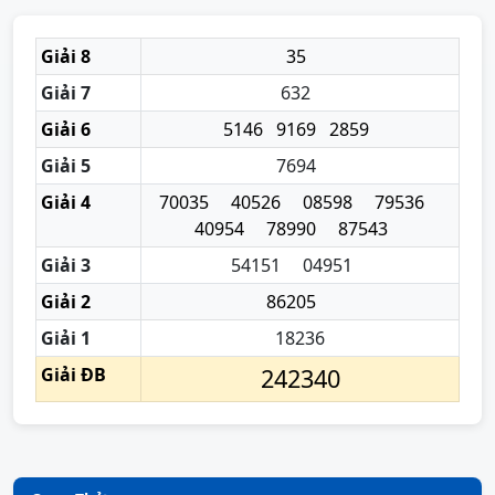
Giải 8
35
Giải 7
632
Giải 6
5146
9169
2859
Giải 5
7694
Giải 4
70035
40526
08598
79536
40954
78990
87543
Giải 3
54151
04951
Giải 2
86205
Giải 1
18236
Giải ĐB
242340