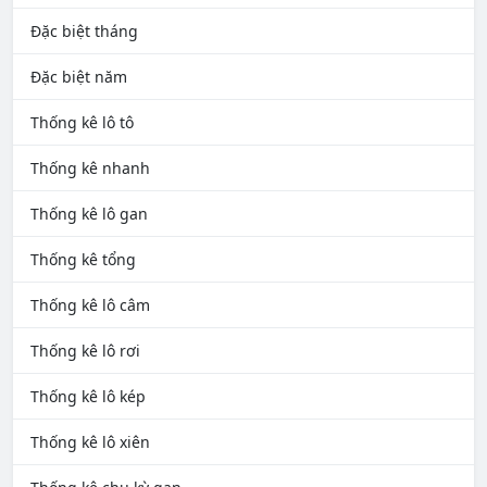
Đặc biệt tháng
Đặc biệt năm
Thống kê lô tô
Thống kê nhanh
Thống kê lô gan
Thống kê tổng
Thống kê lô câm
Thống kê lô rơi
Thống kê lô kép
Thống kê lô xiên