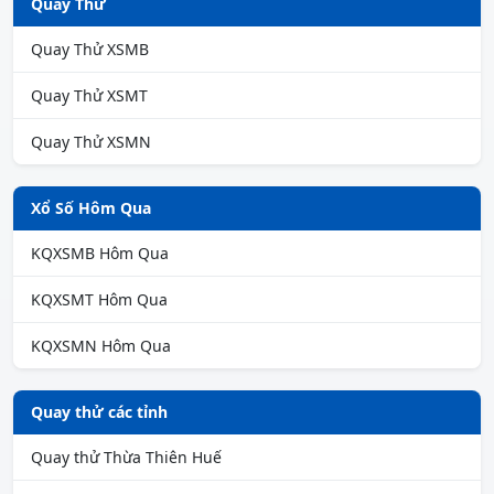
Quay Thử
Quay Thử XSMB
Quay Thử XSMT
Quay Thử XSMN
Xổ Số Hôm Qua
KQXSMB Hôm Qua
KQXSMT Hôm Qua
KQXSMN Hôm Qua
Quay thử các tỉnh
Quay thử Thừa Thiên Huế