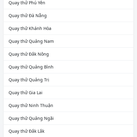
Quay thử Phú Yên
Quay thử Đà Nẵng
Quay thử Khánh Hòa
Quay thử Quảng Nam
Quay thử Đắk Nông
Quay thử Quảng Bình
Quay thử Quảng Trị
Quay thử Gia Lai
Quay thử Ninh Thuận
Quay thử Quảng Ngãi
Quay thử Đắk Lắk