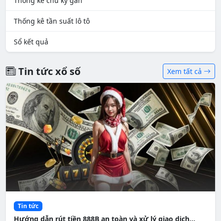
Thống kê chu kỳ gan
Thống kê tần suất lô tô
Sổ kết quả
Tin tức xổ số
Xem tất cả
Tin tức
Hướng dẫn rút tiền 888B an toàn và xử lý giao dịch...