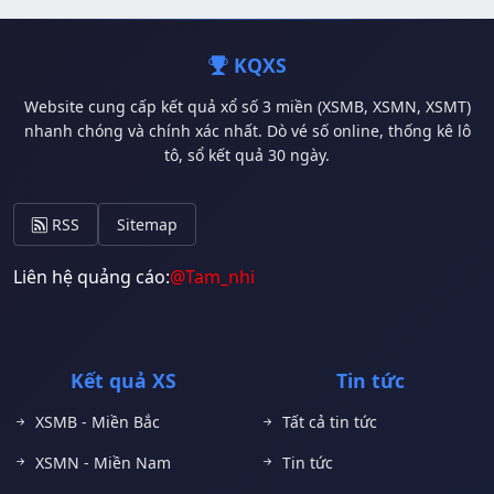
KQXS
Website cung cấp kết quả xổ số 3 miền (XSMB, XSMN, XSMT)
nhanh chóng và chính xác nhất. Dò vé số online, thống kê lô
tô, sổ kết quả 30 ngày.
RSS
Sitemap
Liên hệ quảng cáo:
@Tam_nhi
Kết quả XS
Tin tức
XSMB - Miền Bắc
Tất cả tin tức
XSMN - Miền Nam
Tin tức