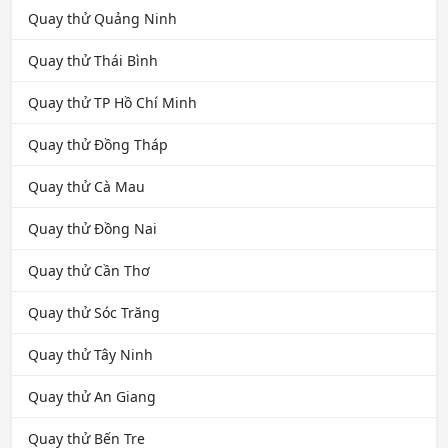
Quay thử Quảng Ninh
Quay thử Thái Bình
Quay thử TP Hồ Chí Minh
Quay thử Đồng Tháp
Quay thử Cà Mau
Quay thử Đồng Nai
Quay thử Cần Thơ
Quay thử Sóc Trăng
Quay thử Tây Ninh
Quay thử An Giang
Quay thử Bến Tre