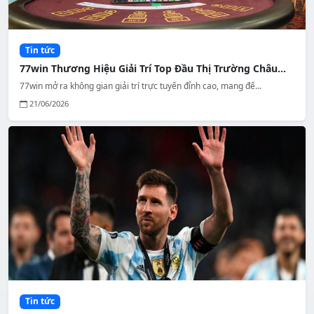
Tin tức
77win Thương Hiệu Giải Trí Top Đầu Thị Trường Châu...
77win mở ra không gian giải trí trực tuyến đỉnh cao, mang đế...
21/06/2026
Tin tức