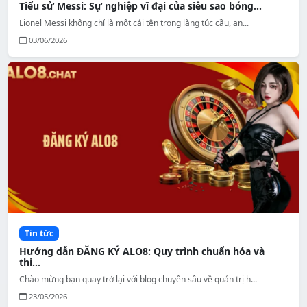
Tiểu sử Messi: Sự nghiệp vĩ đại của siêu sao bóng...
Lionel Messi không chỉ là một cái tên trong làng túc cầu, an...
03/06/2026
Tin tức
Hướng dẫn ĐĂNG KÝ ALO8: Quy trình chuẩn hóa và
thi...
Chào mừng bạn quay trở lại với blog chuyên sâu về quản trị h...
23/05/2026