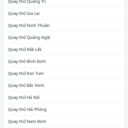
Quay thử Quảng Trị
Quay thử Gia Lai
Quay thử Ninh Thuận
Quay thử Quảng Ngãi
Quay thử Đắk Lắk
Quay thử Bình Định
Quay thử Kon Tum
Quay thử Bắc Ninh
Quay thử Hà Nội
Quay thử Hải Phòng
Quay thử Nam Định