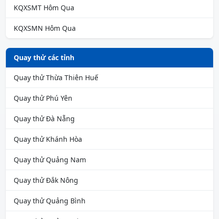
KQXSMT Hôm Qua
KQXSMN Hôm Qua
Quay thử các tỉnh
Quay thử Thừa Thiên Huế
Quay thử Phú Yên
Quay thử Đà Nẵng
Quay thử Khánh Hòa
Quay thử Quảng Nam
Quay thử Đắk Nông
Quay thử Quảng Bình