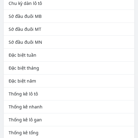
Chu kỳ dàn lô tô
Sớ đầu đuôi MB
Sớ đầu đuôi MT
Sớ đầu đuôi MN
Đặc biệt tuần
Đặc biệt tháng
Đặc biệt năm
Thống kê lô tô
Thống kê nhanh
Thống kê lô gan
Thống kê tổng