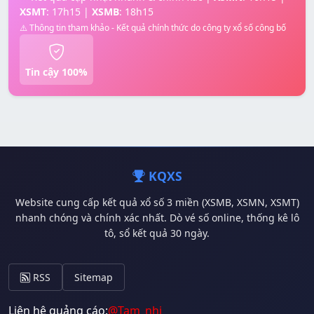
XSMT
: 17h15 |
XSMB
: 18h15
⚠️ Thông tin tham khảo - Kết quả chính thức do công ty xổ số công bố
Tin cậy 100%
KQXS
Website cung cấp kết quả xổ số 3 miền (XSMB, XSMN, XSMT)
nhanh chóng và chính xác nhất. Dò vé số online, thống kê lô
tô, sổ kết quả 30 ngày.
RSS
Sitemap
Liên hệ quảng cáo:
@Tam_nhi