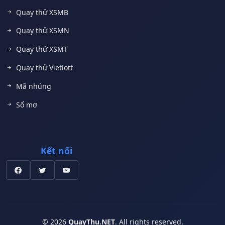
Quay thử XSMB
Quay thử XSMN
Quay thử XSMT
Quay thử Vietlott
Mã nhúng
Sổ mơ
Kết nối
© 2026
QuayThu.NET
. All rights reserved.