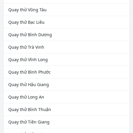
Quay thử Vũng Tàu
Quay thử Bạc Liêu
Quay thử Bình Dương
Quay thử Trà Vinh
Quay thử Vĩnh Long
Quay thử Bình Phước
Quay thử Hậu Giang
Quay thử Long An
Quay thử Bình Thuận
Quay thử Tiền Giang