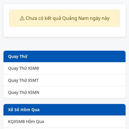
Chưa có kết quả Quảng Nam ngày này
Quay Thử
Quay Thử XSMB
Quay Thử XSMT
Quay Thử XSMN
Xổ Số Hôm Qua
KQXSMB Hôm Qua