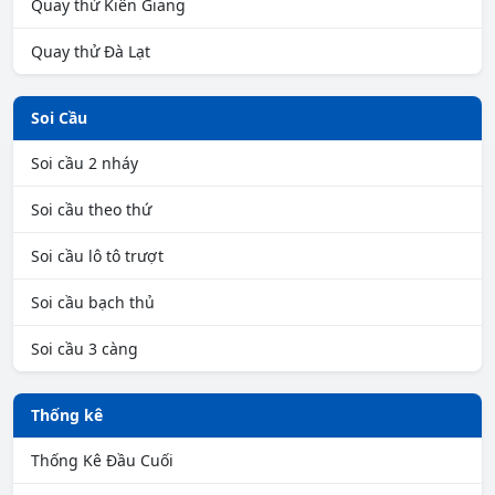
Quay thử Kiên Giang
Quay thử Đà Lạt
Soi Cầu
Soi cầu 2 nháy
Soi cầu theo thứ
Soi cầu lô tô trượt
Soi cầu bạch thủ
Soi cầu 3 càng
Thống kê
Thống Kê Đầu Cuối