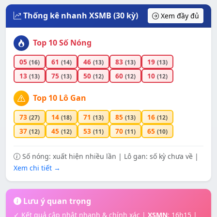
Thống kê nhanh XSMB (30 kỳ)
Xem đầy đủ
Top 10 Số Nóng
05
61
46
83
19
(16)
(14)
(13)
(13)
(13)
13
75
50
60
10
(13)
(13)
(12)
(12)
(12)
Top 10 Lô Gan
73
14
71
85
16
(27)
(18)
(13)
(13)
(12)
37
45
53
70
65
(12)
(12)
(11)
(11)
(10)
Số nóng: xuất hiện nhiều lần | Lô gan: số kỳ chưa về |
Xem chi tiết →
Lưu ý quan trọng
✓ Kết quả cập nhật nhanh & chính xác |
XSMN
: 16h15 |