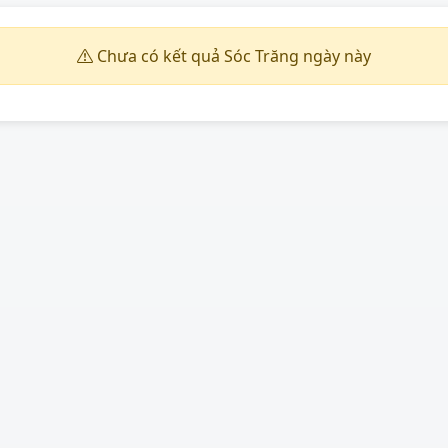
Chưa có kết quả Sóc Trăng ngày này