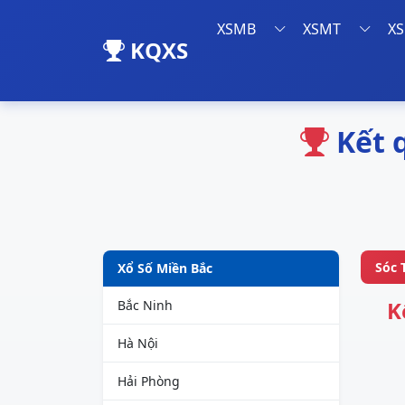
XSMB
XSMT
X
KQXS
Kết q
Sóc 
Xổ Số Miền Bắc
K
Bắc Ninh
Hà Nội
Hải Phòng