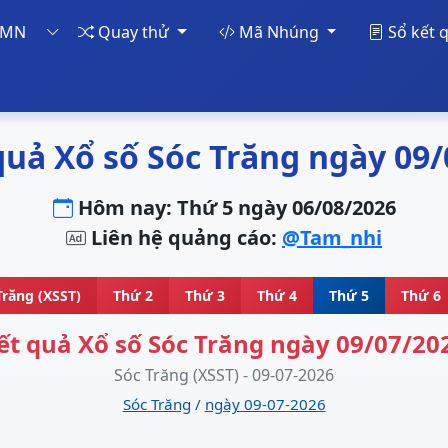
SMN
Quay thử
Mã Nhúng
Sổ kết 
uả Xổ số Sóc Trăng ngày 09/
Hôm nay: Thứ 5 ngày 06/08/2026
Liên hệ quảng cáo:
@Tam_nhi
Trăng (XSST)
Thứ 2
Thứ 3
Thứ 4
Thứ 5
Thứ 6
ết quả Xổ số Sóc Trăng ngày 09/07/20
Sóc Trăng (XSST) - 09-07-2026
Sóc Trăng
/
ngày 09-07-2026