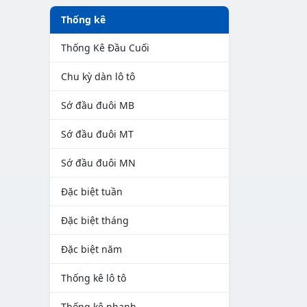
Thống kê
Thống Kê Đầu Cuối
Chu kỳ dàn lô tô
Sớ đầu đuôi MB
Sớ đầu đuôi MT
Sớ đầu đuôi MN
Đặc biệt tuần
Đặc biệt tháng
Đặc biệt năm
Thống kê lô tô
Thống kê nhanh