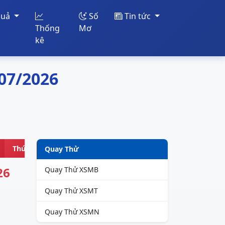
quả
Số
Tin tức
Thống
Mơ
kê
07/2026
Thứ 7
Chủ Nhật
Quay Thử
26
Quay Thử XSMB
Quay Thử XSMT
Quay Thử XSMN