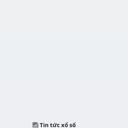
Tin tức xổ số