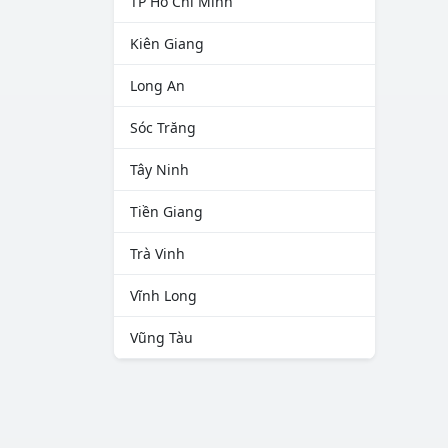
TP Hồ Chí Minh
Kiên Giang
Long An
Sóc Trăng
Tây Ninh
Tiền Giang
Trà Vinh
Vĩnh Long
Vũng Tàu