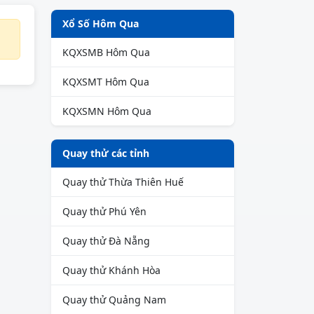
Xổ Số Hôm Qua
KQXSMB Hôm Qua
KQXSMT Hôm Qua
KQXSMN Hôm Qua
Quay thử các tỉnh
Quay thử Thừa Thiên Huế
Quay thử Phú Yên
Quay thử Đà Nẵng
Quay thử Khánh Hòa
Quay thử Quảng Nam