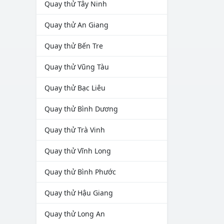
Quay thử Tây Ninh
Quay thử An Giang
Quay thử Bến Tre
Quay thử Vũng Tàu
Quay thử Bạc Liêu
Quay thử Bình Dương
Quay thử Trà Vinh
Quay thử Vĩnh Long
Quay thử Bình Phước
Quay thử Hậu Giang
Quay thử Long An