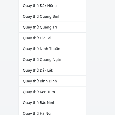
Quay thử Đắk Nông
Quay thử Quảng Bình
Quay thử Quảng Trị
Quay thử Gia Lai
Quay thử Ninh Thuận
Quay thử Quảng Ngãi
Quay thử Đắk Lắk
Quay thử Bình Định
Quay thử Kon Tum
Quay thử Bắc Ninh
Quay thử Hà Nội