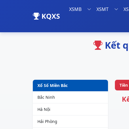
XSMB
XSMT
X
KQXS
Kết q
Tiền
Xổ Số Miền Bắc
Kế
Bắc Ninh
Hà Nội
Hải Phòng