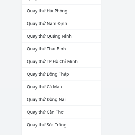
Quay thử Hải Phòng
Quay thử Nam Định
Quay thử Quảng Ninh
Quay thử Thái Bình
Quay thử TP Hồ Chí Minh
Quay thử Đồng Tháp
Quay thử Cà Mau
Quay thử Đồng Nai
Quay thử Cần Thơ
Quay thử Sóc Trăng