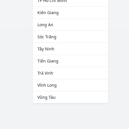
TP Hồ Chí Minh
Kiên Giang
Long An
Sóc Trăng
Tây Ninh
Tiền Giang
Trà Vinh
Vĩnh Long
Vũng Tàu