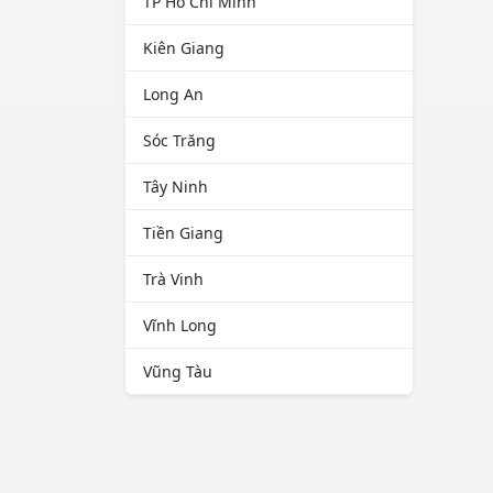
TP Hồ Chí Minh
Kiên Giang
Long An
Sóc Trăng
Tây Ninh
Tiền Giang
Trà Vinh
Vĩnh Long
Vũng Tàu