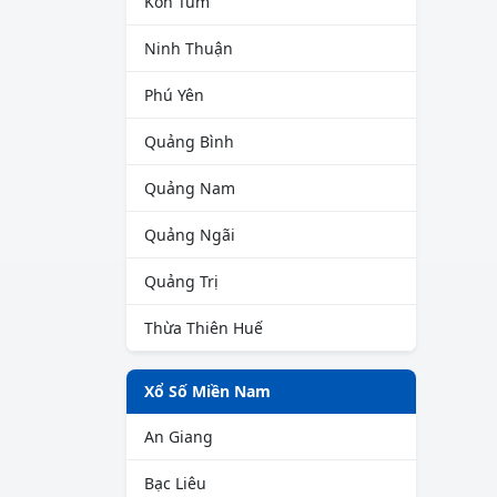
Kon Tum
Ninh Thuận
Phú Yên
Quảng Bình
Quảng Nam
Quảng Ngãi
Quảng Trị
Thừa Thiên Huế
Xổ Số Miền Nam
An Giang
Bạc Liêu