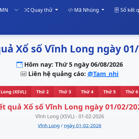
SMN
Quay thử
Mã Nhúng
Sổ kết 
uả Xổ số Vĩnh Long ngày 01
Hôm nay: Thứ 5 ngày 06/08/2026
Liên hệ quảng cáo:
@Tam_nhi
 Long (XSVL)
Thứ 2
Thứ 3
Thứ 4
Thứ 5
Thứ 6
ết quả Xổ số Vĩnh Long ngày 01/02/20
Vĩnh Long (XSVL) - 01-02-2026
Vĩnh Long
/
ngày 01-02-2026