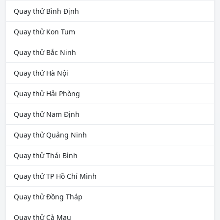
Quay thử Bình Định
Quay thử Kon Tum
Quay thử Bắc Ninh
Quay thử Hà Nội
Quay thử Hải Phòng
Quay thử Nam Định
Quay thử Quảng Ninh
Quay thử Thái Bình
Quay thử TP Hồ Chí Minh
Quay thử Đồng Tháp
Quay thử Cà Mau