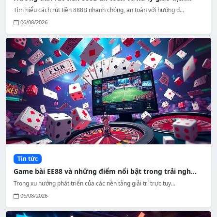
Tìm hiểu cách rút tiền 888B nhanh chóng, an toàn với hướng d...
06/08/2026
Tin tức
Game bài EE88 và những điểm nổi bật trong trải ngh...
Trong xu hướng phát triển của các nền tảng giải trí trực tuy...
06/08/2026