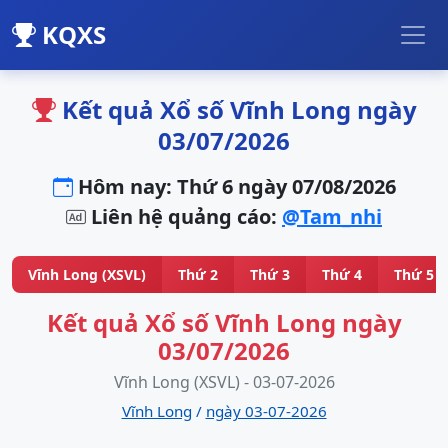
KQXS
Kết quả Xổ số Vĩnh Long ngày
03/07/2026
Hôm nay: Thứ 6 ngày 07/08/2026
Liên hệ quảng cáo:
@Tam_nhi
Vĩnh Long (XSVL)
Thứ 2
Thứ 3
Thứ 4
Thứ 5
Kết quả Xổ số Vĩnh Long ngày
03/07/2026
Vĩnh Long (XSVL) - 03-07-2026
Vĩnh Long
/
ngày 03-07-2026