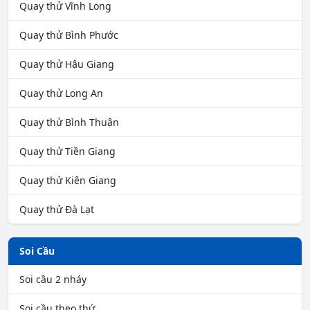
Quay thử Vĩnh Long
Quay thử Bình Phước
Quay thử Hậu Giang
Quay thử Long An
Quay thử Bình Thuận
Quay thử Tiền Giang
Quay thử Kiên Giang
Quay thử Đà Lạt
Soi Cầu
Soi cầu 2 nháy
Soi cầu theo thứ