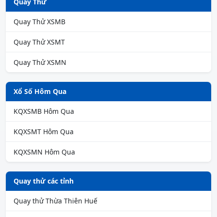
Quay Thử
Quay Thử XSMB
Quay Thử XSMT
Quay Thử XSMN
Xổ Số Hôm Qua
KQXSMB Hôm Qua
KQXSMT Hôm Qua
KQXSMN Hôm Qua
Quay thử các tỉnh
Quay thử Thừa Thiên Huế