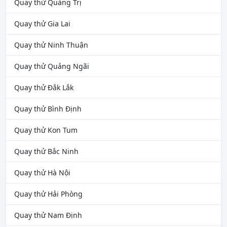
Quay thử Quảng Trị
Quay thử Gia Lai
Quay thử Ninh Thuận
Quay thử Quảng Ngãi
Quay thử Đắk Lắk
Quay thử Bình Định
Quay thử Kon Tum
Quay thử Bắc Ninh
Quay thử Hà Nội
Quay thử Hải Phòng
Quay thử Nam Định