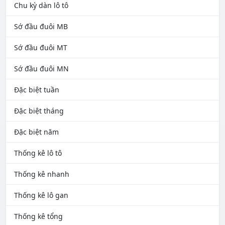
Chu kỳ dàn lô tô
Sớ đầu đuôi MB
Sớ đầu đuôi MT
Sớ đầu đuôi MN
Đặc biệt tuần
Đặc biệt tháng
Đặc biệt năm
Thống kê lô tô
Thống kê nhanh
Thống kê lô gan
Thống kê tổng