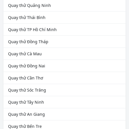
Quay thử Quảng Ninh
Quay thử Thái Bình
Quay thử TP Hồ Chí Minh
Quay thử Đồng Tháp
Quay thử Cà Mau
Quay thử Đồng Nai
Quay thử Cần Thơ
Quay thử Sóc Trăng
Quay thử Tây Ninh
Quay thử An Giang
Quay thử Bến Tre