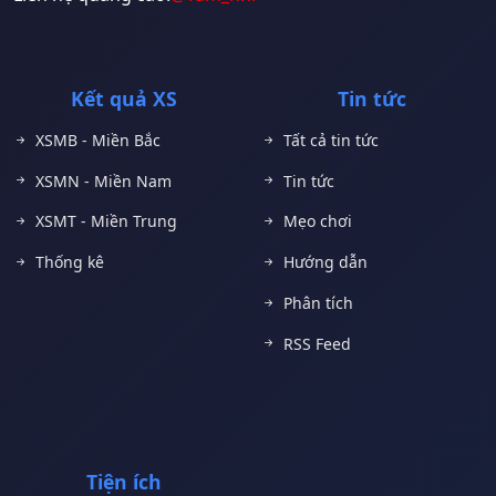
Kết quả XS
Tin tức
XSMB - Miền Bắc
Tất cả tin tức
XSMN - Miền Nam
Tin tức
XSMT - Miền Trung
Mẹo chơi
Thống kê
Hướng dẫn
Phân tích
RSS Feed
Tiện ích