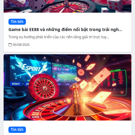
Tin tức
Game bài EE88 và những điểm nổi bật trong trải ngh...
Trong xu hướng phát triển của các nền tảng giải trí trực tuy...
06/08/2026
Tin tức