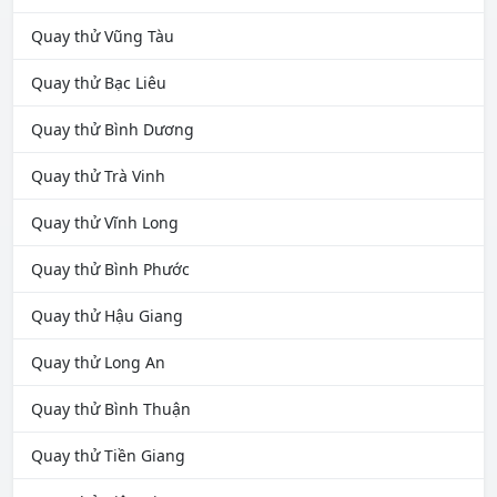
Quay thử Vũng Tàu
Quay thử Bạc Liêu
Quay thử Bình Dương
Quay thử Trà Vinh
Quay thử Vĩnh Long
Quay thử Bình Phước
Quay thử Hậu Giang
Quay thử Long An
Quay thử Bình Thuận
Quay thử Tiền Giang