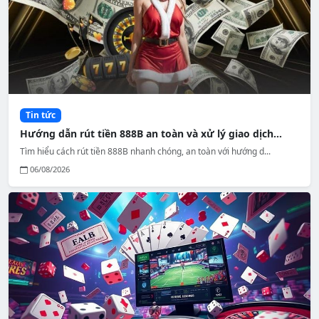
Tin tức
Hướng dẫn rút tiền 888B an toàn và xử lý giao dịch...
Tìm hiểu cách rút tiền 888B nhanh chóng, an toàn với hướng d...
06/08/2026