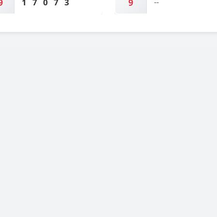
9
1
7
0
7
3
9
--