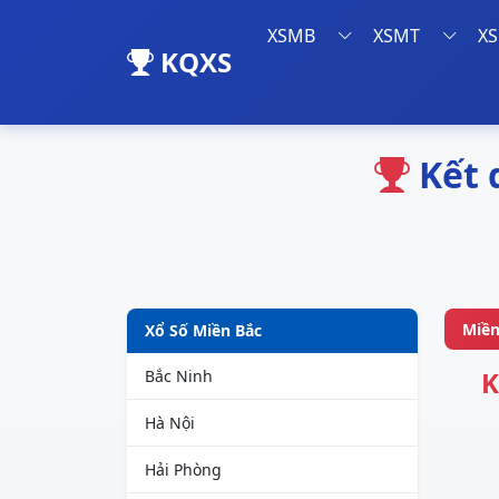
XSMB
XSMT
X
KQXS
Kết 
Miền
Xổ Số Miền Bắc
K
Bắc Ninh
Hà Nội
Hải Phòng