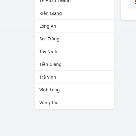
TP Hồ Chí Minh
Kiên Giang
Long An
Sóc Trăng
Tây Ninh
Tiền Giang
Trà Vinh
Vĩnh Long
Vũng Tàu