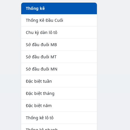
Thống kê
Thống Kê Đầu Cuối
Chu kỳ dàn lô tô
Sớ đầu đuôi MB
Sớ đầu đuôi MT
Sớ đầu đuôi MN
Đặc biệt tuần
Đặc biệt tháng
Đặc biệt năm
Thống kê lô tô
Thống kê nhanh