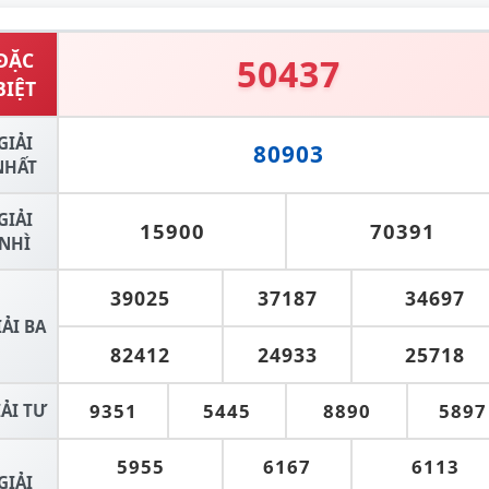
ĐẶC
50437
BIỆT
GIẢI
80903
NHẤT
GIẢI
15900
70391
NHÌ
39025
37187
34697
IẢI BA
82412
24933
25718
9351
5445
8890
5897
IẢI TƯ
5955
6167
6113
GIẢI