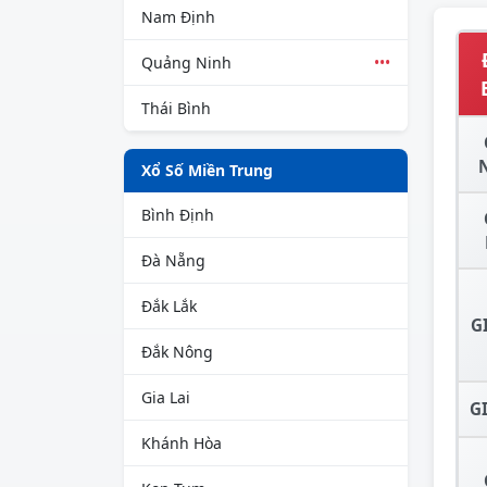
Nam Định
Quảng Ninh
•••
Thái Bình
Xổ Số Miền Trung
Bình Định
Đà Nẵng
Đắk Lắk
G
Đắk Nông
Gia Lai
G
Khánh Hòa