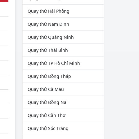
Quay thử Hải Phòng
Quay thử Nam Định
Quay thử Quảng Ninh
Quay thử Thái Bình
Quay thử TP Hồ Chí Minh
Quay thử Đồng Tháp
Quay thử Cà Mau
Quay thử Đồng Nai
Quay thử Cần Thơ
Quay thử Sóc Trăng