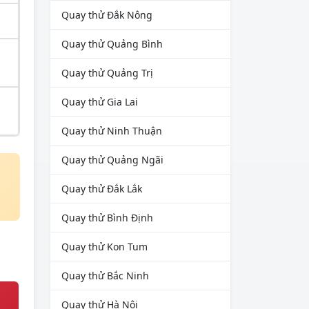
Quay thử Đắk Nông
Quay thử Quảng Bình
Quay thử Quảng Trị
Quay thử Gia Lai
Quay thử Ninh Thuận
Quay thử Quảng Ngãi
Quay thử Đắk Lắk
Quay thử Bình Định
Quay thử Kon Tum
Quay thử Bắc Ninh
Quay thử Hà Nội