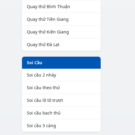
Quay thử Bình Thuận
Quay thử Tiền Giang
Quay thử Kiên Giang
Quay thử Đà Lạt
Soi Cầu
Soi cầu 2 nháy
Soi cầu theo thứ
Soi cầu lô tô trượt
Soi cầu bạch thủ
Soi cầu 3 càng