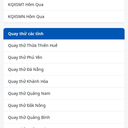
KQXSMT Hôm Qua
KQXSMN Hôm Qua
Quay thử các tỉnh
Quay thử Thừa Thiên Huế
Quay thử Phú Yên
Quay thử Đà Nẵng
Quay thử Khánh Hòa
Quay thử Quảng Nam
Quay thử Đắk Nông
Quay thử Quảng Bình