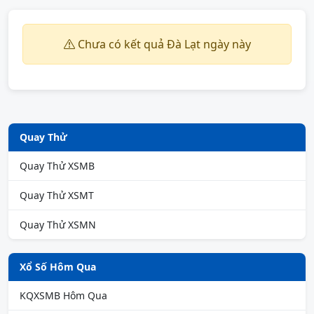
Chưa có kết quả Đà Lạt ngày này
Quay Thử
Quay Thử XSMB
Quay Thử XSMT
Quay Thử XSMN
Xổ Số Hôm Qua
KQXSMB Hôm Qua