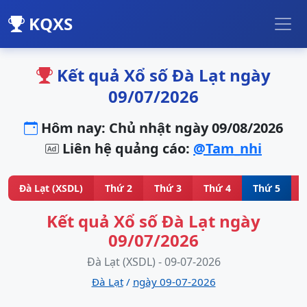
KQXS
Kết quả Xổ số Đà Lạt ngày
09/07/2026
Hôm nay: Chủ nhật ngày 09/08/2026
Liên hệ quảng cáo:
@Tam_nhi
Đà Lạt (XSDL)
Thứ 2
Thứ 3
Thứ 4
Thứ 5
Kết quả Xổ số Đà Lạt ngày
09/07/2026
Đà Lạt (XSDL) - 09-07-2026
Đà Lạt
/
ngày 09-07-2026