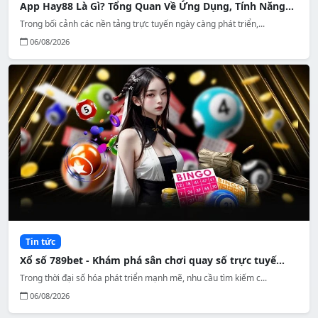
App Hay88 Là Gì? Tổng Quan Về Ứng Dụng, Tính Năng...
Trong bối cảnh các nền tảng trực tuyến ngày càng phát triển,...
06/08/2026
Tin tức
Xổ số 789bet - Khám phá sân chơi quay số trực tuyế...
Trong thời đại số hóa phát triển mạnh mẽ, nhu cầu tìm kiếm c...
06/08/2026