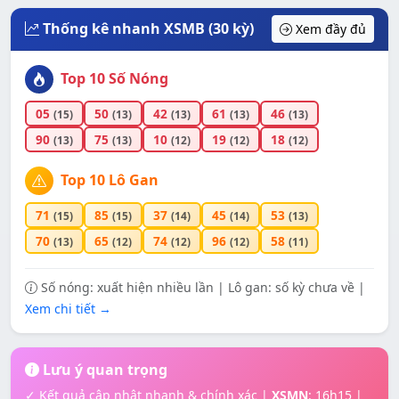
Thống kê nhanh XSMB (30 kỳ)
Xem đầy đủ
Top 10 Số Nóng
05
50
42
61
46
(15)
(13)
(13)
(13)
(13)
90
75
10
19
18
(13)
(13)
(12)
(12)
(12)
Top 10 Lô Gan
71
85
37
45
53
(15)
(15)
(14)
(14)
(13)
70
65
74
96
58
(13)
(12)
(12)
(12)
(11)
Số nóng: xuất hiện nhiều lần | Lô gan: số kỳ chưa về |
Xem chi tiết →
Lưu ý quan trọng
✓ Kết quả cập nhật nhanh & chính xác |
XSMN
: 16h15 |