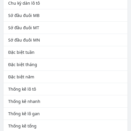
Chu kỳ dàn lô tô
Sớ đầu đuôi MB
Sớ đầu đuôi MT
Sớ đầu đuôi MN
Đặc biệt tuần
Đặc biệt tháng
Đặc biệt năm
Thống kê lô tô
Thống kê nhanh
Thống kê lô gan
Thống kê tổng