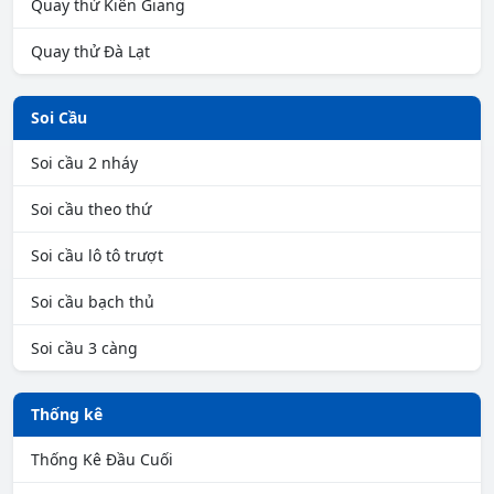
Quay thử Kiên Giang
Quay thử Đà Lạt
Soi Cầu
Soi cầu 2 nháy
Soi cầu theo thứ
Soi cầu lô tô trượt
Soi cầu bạch thủ
Soi cầu 3 càng
Thống kê
Thống Kê Đầu Cuối