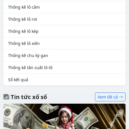
Thống kê lô câm
Thống kê lô rơi
Thống kê lô kép
Thống kê lô xiên
Thống kê chu kỳ gan
Thống kê tần suất lô tô
Sổ kết quả
Tin tức xổ số
Xem tất cả