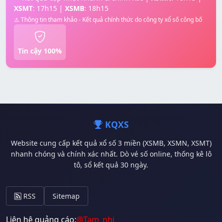
XSMT
: 17h15 |
XSMB
: 18h15
⚠️ Thông tin tham khảo - Kết quả chính thức do công ty xổ số công bố
Tin cậy 100%
KQXS
Website cung cấp kết quả xổ số 3 miền (XSMB, XSMN, XSMT)
nhanh chóng và chính xác nhất. Dò vé số online, thống kê lô
tô, sổ kết quả 30 ngày.
RSS
Sitemap
Liên hệ quảng cáo:
@Tam_nhi