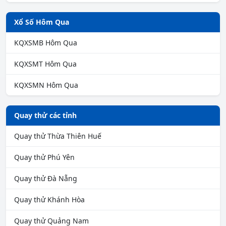
Xổ Số Hôm Qua
KQXSMB Hôm Qua
KQXSMT Hôm Qua
KQXSMN Hôm Qua
Quay thử các tỉnh
Quay thử Thừa Thiên Huế
Quay thử Phú Yên
Quay thử Đà Nẵng
Quay thử Khánh Hòa
Quay thử Quảng Nam