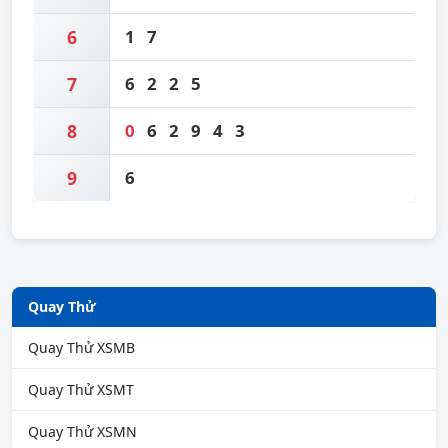
6
1
7
7
6
2
2
5
8
0
6
2
9
4
3
9
6
Quay Thử
Quay Thử XSMB
Quay Thử XSMT
Quay Thử XSMN