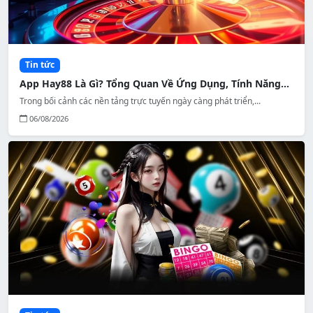
Tin tức
App Hay88 Là Gì? Tổng Quan Về Ứng Dụng, Tính Năng...
Trong bối cảnh các nền tảng trực tuyến ngày càng phát triển,...
06/08/2026