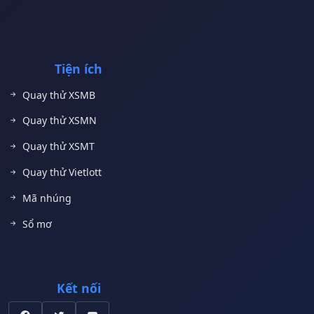
Tiện ích
Quay thử XSMB
Quay thử XSMN
Quay thử XSMT
Quay thử Vietlott
Mã nhúng
Sổ mơ
Kết nối