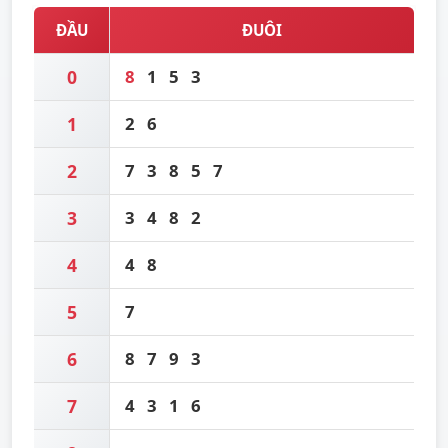
ĐẦU
ĐUÔI
0
8
1
5
3
1
2
6
2
7
3
8
5
7
3
3
4
8
2
4
4
8
5
7
6
8
7
9
3
7
4
3
1
6