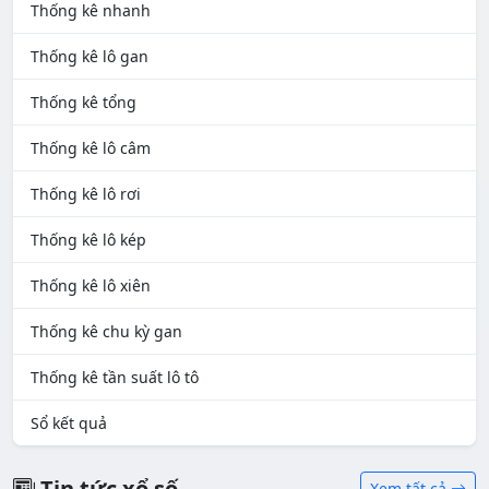
Thống kê nhanh
Thống kê lô gan
Thống kê tổng
Thống kê lô câm
Thống kê lô rơi
Thống kê lô kép
Thống kê lô xiên
Thống kê chu kỳ gan
Thống kê tần suất lô tô
Sổ kết quả
Tin tức xổ số
Xem tất cả