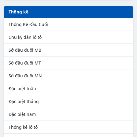
Thống kê
Thống Kê Đầu Cuối
Chu kỳ dàn lô tô
Sớ đầu đuôi MB
Sớ đầu đuôi MT
Sớ đầu đuôi MN
Đặc biệt tuần
Đặc biệt tháng
Đặc biệt năm
Thống kê lô tô