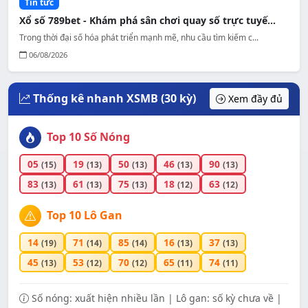
Tin tức
Xổ số 789bet - Khám phá sân chơi quay số trực tuyế...
Trong thời đại số hóa phát triển mạnh mẽ, nhu cầu tìm kiếm c...
06/08/2026
Thống kê nhanh XSMB (30 kỳ)
Xem đầy đủ
Top 10 Số Nóng
05
19
50
46
90
(15)
(13)
(13)
(13)
(13)
83
61
75
18
63
(13)
(13)
(13)
(12)
(12)
Top 10 Lô Gan
14
71
85
16
37
(19)
(14)
(14)
(13)
(13)
45
53
70
65
74
(13)
(12)
(12)
(11)
(11)
Số nóng: xuất hiện nhiều lần | Lô gan: số kỳ chưa về |