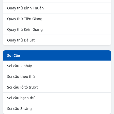
Quay thử Bình Thuận
Quay thử Tiền Giang
Quay thử Kiên Giang
Quay thử Đà Lạt
Soi Cầu
Soi cầu 2 nháy
Soi cầu theo thứ
Soi cầu lô tô trượt
Soi cầu bạch thủ
Soi cầu 3 càng