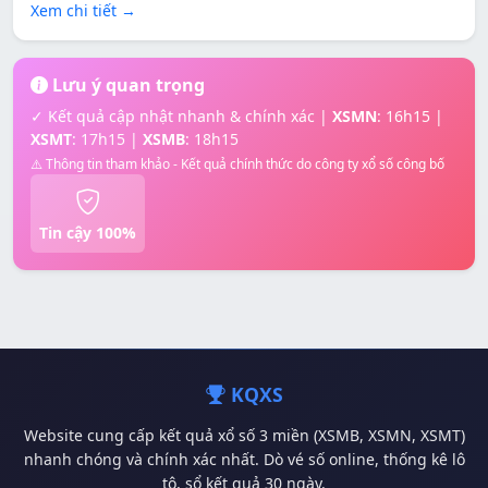
Xem chi tiết →
Lưu ý quan trọng
✓ Kết quả cập nhật nhanh & chính xác |
XSMN
: 16h15 |
XSMT
: 17h15 |
XSMB
: 18h15
⚠️ Thông tin tham khảo - Kết quả chính thức do công ty xổ số công bố
Tin cậy 100%
KQXS
Website cung cấp kết quả xổ số 3 miền (XSMB, XSMN, XSMT)
nhanh chóng và chính xác nhất. Dò vé số online, thống kê lô
tô, sổ kết quả 30 ngày.